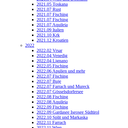
2021.05 Toskana
2021.07 Rust
2021.07 Fisching
2021.07 Fisching
2021.07 Aquileia
2021.09 Italien
2021.10 Krk
2021.12 Kroatien
2022
2022.02 Vrsar
2022.04 Venedig
2022.04 Lignano
2022.05 Fisching
2022.06 Apulien und mehr
2022.07 Fisching
2022.07 Buje
2022.07 Farrach und Mureck
2022.07 Gösselsdorfersee
2022.08 Fisching
2022.08 Aquileia
2022.09 Fisching
2022.09 Gardasee Iseosee Südtirol
2022.10 Split und Markaska
2022.11 Farrach
2022.11 Wien