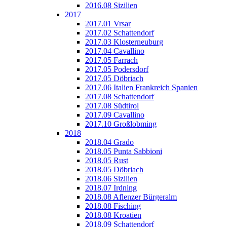
2016.08 Sizilien
2017
2017.01 Vrsar
2017.02 Schattendorf
2017.03 Klosterneuburg
2017.04 Cavallino
2017.05 Farrach
2017.05 Podersdorf
2017.05 Döbriach
2017.06 Italien Frankreich Spanien
2017.08 Schattendorf
2017.08 Südtirol
2017.09 Cavallino
2017.10 Großlobming
2018
2018.04 Grado
2018.05 Punta Sabbioni
2018.05 Rust
2018.05 Döbriach
2018.06 Sizilien
2018.07 Irdning
2018.08 Aflenzer Bürgeralm
2018.08 Fisching
2018.08 Kroatien
2018.09 Schattendorf