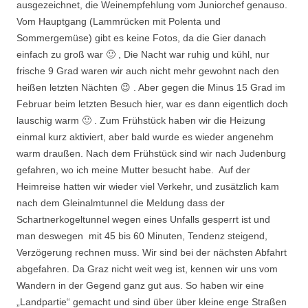
ausgezeichnet, die Weinempfehlung vom Juniorchef genauso.
Vom Hauptgang (Lammrücken mit Polenta und
Sommergemüse) gibt es keine Fotos, da die Gier danach
einfach zu groß war 🙂 , Die Nacht war ruhig und kühl, nur
frische 9 Grad waren wir auch nicht mehr gewohnt nach den
heißen letzten Nächten 😉 . Aber gegen die Minus 15 Grad im
Februar beim letzten Besuch hier, war es dann eigentlich doch
lauschig warm 🙂 . Zum Frühstück haben wir die Heizung
einmal kurz aktiviert, aber bald wurde es wieder angenehm
warm draußen. Nach dem Frühstück sind wir nach Judenburg
gefahren, wo ich meine Mutter besucht habe. Auf der
Heimreise hatten wir wieder viel Verkehr, und zusätzlich kam
nach dem Gleinalmtunnel die Meldung dass der
Schartnerkogeltunnel wegen eines Unfalls gesperrt ist und
man deswegen mit 45 bis 60 Minuten, Tendenz steigend,
Verzögerung rechnen muss. Wir sind bei der nächsten Abfahrt
abgefahren. Da Graz nicht weit weg ist, kennen wir uns vom
Wandern in der Gegend ganz gut aus. So haben wir eine
„Landpartie“ gemacht und sind über über kleine enge Straßen