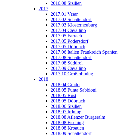
2016.08 Sizilien
2017
2017.01 Vrsar
2017.02 Schattendorf
2017.03 Klosterneuburg
2017.04 Cavallino
2017.05 Farrach
2017.05 Podersdorf
2017.05 Döbriach
2017.06 Italien Frankreich Spanien
2017.08 Schattendorf
2017.08 Südtirol
2017.09 Cavallino
2017.10 Großlobming
2018
2018.04 Grado
2018.05 Punta Sabbioni
2018.05 Rust
2018.05 Döbriach
2018.06 Sizilien
2018.07 Irdning
2018.08 Aflenzer Bürgeralm
2018.08 Fisching
2018.08 Kroatien
2018.09 Schattendorf