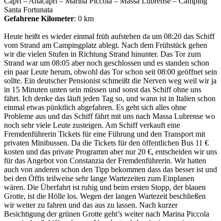
Capri – Anacapri – Marina Piccola – Massa Lubrense – Camping
Santa Fortunata
Gefahrene Kilometer
: 0 km
Heute heißt es wieder einmal früh aufstehen da um 08:20 das Schiff
vom Strand am Campingplatz ablegt. Nach dem Frühstück gehen
wir die vielen Stufen in Richtung Strand hinunter. Das Tor zum
Strand war um 08:05 aber noch geschlossen und es standen schon
ein paar Leute herum, obwohl das Tor schon seit 08:00 geöffnet sein
sollte. Ein deutscher Pensionist schmeißt die Nerven weg weil wir ja
in 15 Minuten unten sein müssen und sonst das Schiff ohne uns
fährt. Ich denke das läuft jeden Tag so, und wann ist in Italien schon
einmal etwas pünktlich abgefahren. Es geht sich alles ohne
Probleme aus und das Schiff fährt mit uns nach Massa Lubrense wo
noch sehr viele Leute zusteigen. Am Schiff verkauft eine
Fremdenführerin Tickets für eine Führung und den Transport mit
privaten Minibussen. Da die Tickets für den öffentlichen Bus 11 €
kosten und das private Programm aber nur 20 €, entscheiden wir uns
für das Angebot von Constanzia der Fremdenführerin. Wir hatten
auch von anderen schon den Tipp bekommen dass das besser ist und
bei den Öffis teilweise sehr lange Wartezeiten zum Einplanen
wären. Die Überfahrt ist ruhig und beim ersten Stopp, der blauen
Grotte, ist die Hölle los. Wegen der langen Wartezeit beschließen
wir weiter zu fahren und das aus zu lassen. Nach kurzer
Besichtigung der grünen Grotte geht’s weiter nach Marina Piccola