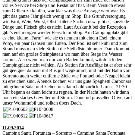
volles Service bei Shop und Restaurant hat. Beim Versuch etwas
zum Grillen zu kaufen, war klar was diese Aussage wert war. Es
gibt das ganze Jahr gleich wenig im Shop. Die Grundversorgung
wie Brot, Wein, Wurst, Obst Toilette Sachen usw. gibt es, spezielle
Dinge und Fleisch gibt es nicht. Laut Auskunft bei der Rezeption
gibt’s erst morgen wieder Fleisch im Shop. Am Campingplatz gibt
es eine kleine „Farm“ wie sie es nennen mit einem Esel, einem
Pony, ein paar Gänsen und Enten. Der Pool ist sehr kühl und zum
Strand muss man viele Stufen die Steilküste hinunter. Dann kommt
man auf ein großes Steinplateau wo man über Stege ins Wasser
kommt. Also wenn man nur zum Baden kommt, würde ich den
Campingplatz nicht wählen. Als Station für Ausflüge ist er aber sehr
gut geeignet da man mit Bus gut wegkommt, und mit der Bahn von
Sorrento auch weiter entfernte Ziele wie Pompei oder Neapel leicht
zu erreichen sind. Abends kochen wir uns gute Spaghetti Carbonara
mit grünem Salat und ziehen uns dann bald zurück. Um ca. 21:30
Uhr begann es dann leicht zu regnen. In der Nacht hatten wir dann
noch ein starkes Gewitter und Sturm. Dauernd prasselten Oliven auf
unser Wohnmobil und rollten übers Dach.
11.09.2014
Camping Santa Fortunata – Sorrento – Camping Santa Fortunata