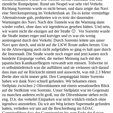
ziemliche Rumpelpiste. Rund um Neapel war sehr viel Verkehr.
Richtung Sorrento wurde es nicht besser, und dazu zeigte das Navi
eine Streckensperrung im Verkehrsfunk an. Da es keine vernünftige
Alternativroute gab, probierten wir es trotz der dauernden
Warnungen des Navi. Nach den Tunneln war die Warnung dann
wieder vorbei, ohne dass wir irgendetwas gesehen hätten. Und nein,
wir waren nicht die einzigen auf der Straße 🙂 . Vor Sorrento wurde
die Straße immer enger und kurviger und es war ein wenig
anstrengend durch den Verkehr. Durch Sorrento leitete uns unser
Navi quer durch, und nicht auf die LKW Route außen herum. Uns
ist die Abzweigung auch nicht aufgefallen so ging es halt quer durch
die Innenstadt. Die Straße wurde noch enger und jetzt kamen noch
hunderte Einspurige vorbei, die meiner Meinung nach mit den
japanischen Kamikazefliegern verwandt sein müssen. Teilweise ist
es selbstmörderisch was die aufführen und sie verlassen sich darauf
dass man auf sie Rücksicht nimmt und ausweicht, was mit 2,3 Meter
Breite aber nicht immer geht. Den Campingplatz hinter Sorrento
haben wir dank Navi schnell gefunden. Wir bekamen einen
Stellplatz zwischen 2 Olivenbäumen mit einem sensationellen Blick
auf die Steilküste von Sorrento. Unser Stellplatzt war im Gegensatz
zu manchen anderen recht groß, nur die Olivenbäume stehen recht
eng. D.h. das verkehrt Einparken war nicht wirklich einfach ohne
irgendwo anzustehen. Da wir am Weg keinen Supermarkt gefunden
hatten, verließen wir uns auf die Beschreibung im ADAC
Campingführer dass der Campingplatz bis zum Ende der Saison