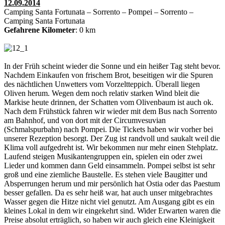
12.09.2014
Camping Santa Fortunata – Sorrento – Pompei – Sorrento –
Camping Santa Fortunata
Gefahrene Kilometer
: 0 km
In der Früh scheint wieder die Sonne und ein heißer Tag steht bevor.
Nachdem Einkaufen von frischem Brot, beseitigen wir die Spuren
des nächtlichen Unwetters vom Vorzeltteppich. Überall liegen
Oliven herum. Wegen dem noch relativ starken Wind bleit die
Markise heute drinnen, der Schatten vom Olivenbaum ist auch ok.
Nach dem Frühstück fahren wir wieder mit dem Bus nach Sorrento
am Bahnhof, und von dort mit der Circumvesuvian
(Schmalspurbahn) nach Pompei. Die Tickets haben wir vorher bei
unserer Rezeption besorgt. Der Zug ist randvoll und saukalt weil die
Klima voll aufgedreht ist. Wir bekommen nur mehr einen Stehplatz.
Laufend steigen Musikantengruppen ein, spielen ein oder zwei
Lieder und kommen dann Geld einsammeln. Pompei selbst ist sehr
groß und eine ziemliche Baustelle. Es stehen viele Baugitter und
Absperrungen herum und mir persönlich hat Ostia oder das Paestum
besser gefallen. Da es sehr heiß war, hat auch unser mitgebrachtes
Wasser gegen die Hitze nicht viel genutzt. Am Ausgang gibt es ein
kleines Lokal in dem wir eingekehrt sind. Wider Erwarten waren die
Preise absolut erträglich, so haben wir auch gleich eine Kleinigkeit