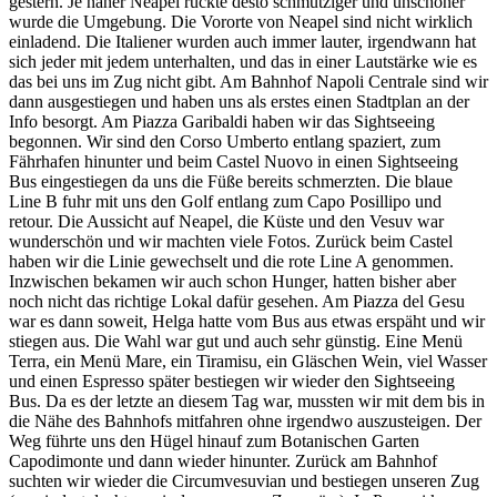
gestern. Je näher Neapel rückte desto schmutziger und unschöner
wurde die Umgebung. Die Vororte von Neapel sind nicht wirklich
einladend. Die Italiener wurden auch immer lauter, irgendwann hat
sich jeder mit jedem unterhalten, und das in einer Lautstärke wie es
das bei uns im Zug nicht gibt. Am Bahnhof Napoli Centrale sind wir
dann ausgestiegen und haben uns als erstes einen Stadtplan an der
Info besorgt. Am Piazza Garibaldi haben wir das Sightseeing
begonnen. Wir sind den Corso Umberto entlang spaziert, zum
Fährhafen hinunter und beim Castel Nuovo in einen Sightseeing
Bus eingestiegen da uns die Füße bereits schmerzten. Die blaue
Line B fuhr mit uns den Golf entlang zum Capo Posillipo und
retour. Die Aussicht auf Neapel, die Küste und den Vesuv war
wunderschön und wir machten viele Fotos. Zurück beim Castel
haben wir die Linie gewechselt und die rote Line A genommen.
Inzwischen bekamen wir auch schon Hunger, hatten bisher aber
noch nicht das richtige Lokal dafür gesehen. Am Piazza del Gesu
war es dann soweit, Helga hatte vom Bus aus etwas erspäht und wir
stiegen aus. Die Wahl war gut und auch sehr günstig. Eine Menü
Terra, ein Menü Mare, ein Tiramisu, ein Gläschen Wein, viel Wasser
und einen Espresso später bestiegen wir wieder den Sightseeing
Bus. Da es der letzte an diesem Tag war, mussten wir mit dem bis in
die Nähe des Bahnhofs mitfahren ohne irgendwo auszusteigen. Der
Weg führte uns den Hügel hinauf zum Botanischen Garten
Capodimonte und dann wieder hinunter. Zurück am Bahnhof
suchten wir wieder die Circumvesuvian und bestiegen unseren Zug