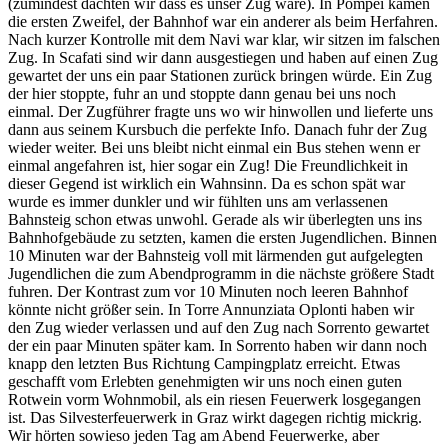
(zumindest dachten wir dass es unser Zug wäre). In Pompei kamen
die ersten Zweifel, der Bahnhof war ein anderer als beim Herfahren.
Nach kurzer Kontrolle mit dem Navi war klar, wir sitzen im falschen
Zug. In Scafati sind wir dann ausgestiegen und haben auf einen Zug
gewartet der uns ein paar Stationen zurück bringen würde. Ein Zug
der hier stoppte, fuhr an und stoppte dann genau bei uns noch
einmal. Der Zugführer fragte uns wo wir hinwollen und lieferte uns
dann aus seinem Kursbuch die perfekte Info. Danach fuhr der Zug
wieder weiter. Bei uns bleibt nicht einmal ein Bus stehen wenn er
einmal angefahren ist, hier sogar ein Zug! Die Freundlichkeit in
dieser Gegend ist wirklich ein Wahnsinn. Da es schon spät war
wurde es immer dunkler und wir fühlten uns am verlassenen
Bahnsteig schon etwas unwohl. Gerade als wir überlegten uns ins
Bahnhofgebäude zu setzten, kamen die ersten Jugendlichen. Binnen
10 Minuten war der Bahnsteig voll mit lärmenden gut aufgelegten
Jugendlichen die zum Abendprogramm in die nächste größere Stadt
fuhren. Der Kontrast zum vor 10 Minuten noch leeren Bahnhof
könnte nicht größer sein. In Torre Annunziata Oplonti haben wir
den Zug wieder verlassen und auf den Zug nach Sorrento gewartet
der ein paar Minuten später kam. In Sorrento haben wir dann noch
knapp den letzten Bus Richtung Campingplatz erreicht. Etwas
geschafft vom Erlebten genehmigten wir uns noch einen guten
Rotwein vorm Wohnmobil, als ein riesen Feuerwerk losgegangen
ist. Das Silvesterfeuerwerk in Graz wirkt dagegen richtig mickrig.
Wir hörten sowieso jeden Tag am Abend Feuerwerke, aber