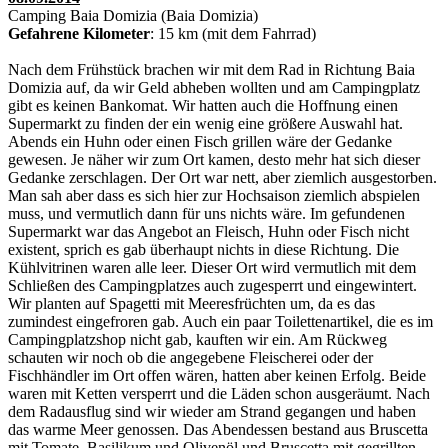
Camping Baia Domizia (Baia Domizia)
Gefahrene Kilometer
: 15 km (mit dem Fahrrad)
Nach dem Frühstück brachen wir mit dem Rad in Richtung Baia
Domizia auf, da wir Geld abheben wollten und am Campingplatz
gibt es keinen Bankomat. Wir hatten auch die Hoffnung einen
Supermarkt zu finden der ein wenig eine größere Auswahl hat.
Abends ein Huhn oder einen Fisch grillen wäre der Gedanke
gewesen. Je näher wir zum Ort kamen, desto mehr hat sich dieser
Gedanke zerschlagen. Der Ort war nett, aber ziemlich ausgestorben.
Man sah aber dass es sich hier zur Hochsaison ziemlich abspielen
muss, und vermutlich dann für uns nichts wäre. Im gefundenen
Supermarkt war das Angebot an Fleisch, Huhn oder Fisch nicht
existent, sprich es gab überhaupt nichts in diese Richtung. Die
Kühlvitrinen waren alle leer. Dieser Ort wird vermutlich mit dem
Schließen des Campingplatzes auch zugesperrt und eingewintert.
Wir planten auf Spagetti mit Meeresfrüchten um, da es das
zumindest eingefroren gab. Auch ein paar Toilettenartikel, die es im
Campingplatzshop nicht gab, kauften wir ein. Am Rückweg
schauten wir noch ob die angegebene Fleischerei oder der
Fischhändler im Ort offen wären, hatten aber keinen Erfolg. Beide
waren mit Ketten versperrt und die Läden schon ausgeräumt. Nach
dem Radausflug sind wir wieder am Strand gegangen und haben
das warme Meer genossen. Das Abendessen bestand aus Bruscetta
mit Tomate, Basilikum und Olivenöl und Bruscetta mit gegrillten