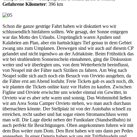
Gefahrene Kilometer
: 396 km
Schon die ganze gestrige Fahrt haben wir diskutiert wo wir
schlussendlich hinfahren sollten. Wie gesagt, der Sonne entgegen
war das Motto des Urlaubs. Ursprünglich waren Apulien und
Kalabrien am Plan, aber ein hartnäckiges Tief genau in dem Gebiet
zwang uns zum Umplanen. Deswegen sind wir auch auf diesem CP
gelandet und nicht irgendwo an der Adriaküste. Beim Frühstück das
wir bei strahlendem Sonnenschein einnahmen, ging die Diskussion
weiter und wir überlegten uns, von dem Wetterbericht beeinflusst,
von Neapel mit der Fähre nach Sizilien zu fahren. Am Weg nach
Neapel sollte sich auch noch ein Besuch von Orvieto ausgehen, da
die Fähre erst am Abend losfuhr. Freie Tickets gab es auch noch, dh.
wir planten die Tickets online kurz vor Hafen zu kaufen. Zwischen
Figline und Orviete erwischte uns wieder einmal ein Gewitter, in
Orvieto war es aber sehr warm und sonnig. Das Wohnmobil ließen
wir am Area Sosta Camper Orvieto stehen, wo man auch durchaus
übernachten könnte. Der Stellplatz ist von der Autobahn schnell zu
erreichen, recht sauber und hat sogar einen Stromanschluss wenn
man will. Die Lage direkt neben der Funikulare (Standseilbahn) ist
auch perfekt für Besichtigungen. Oben angekommen fuhren wir mit
dem Bus weiter zum Dom. Den Rest haben wir uns dann per Pedes
angesehen. In einer Osteria haben wir uns mit Trüffelnudeln und