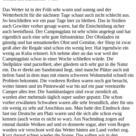
Das Wetter ist in der Früh sehr warm und sonnig und der
Wetterbericht für die nächsten Tage schaut auch nicht schlecht aus.
So beschließen wir ein paar Tage hier zu bleiben. Das in Sizilien
auch Gewitter vorher gesagt waren, hat die Entscheidung sicher
auch beeinflusst. Der Campingplatz ist sehr schön angelegt und hat
eigentlich auch eine sehr gute Infrastruktur. Der Obstladen ist
günstig und hat sensationelles Obst und Gemüse, der Shop ist zwar
groß aber die Regale sind schon ein wenig leer. Hat irgendwie ein
wenig an Kuba erinnert. Ich nehme aber an das war weil der
Campingplatz schon in einer Woche schließen würde. Die
Stellplätze sind parzelliert, aber gliedern sich sehr gut in die Natur
ein. Da er direkt am Sandstrand liegt, sind manche Plätze auch mit
tiefem Sand in dem man mit einem schweren Wohnmobil schnell ein
Problem bekommt. Die vorderen Reihen waren noch gut besucht,
weiter hinten und im Pinienwald war bis auf ein paar vereinzelte
Camper alles leer. Die Sanitäranlagen sind zwar ziemlich alt,
wurden aber mehrmals täglich super sauber geputzt. Die schon
vorher erwähnten Schwaben waren alle sehr freundlich, aber für uns
ein wenig zu sehr auf Anschluss aus. Man hatte den Eindruck dass
fast nur Deutsche am Platz waren und die sich alle schon ewig
kennen (auch wenn es nicht so war). Am Nachmittag zogen auf
einmal dunkle Wolken auf und es donnerte sogar, aber vom Regen
wurden wir verschont weil das Wetter hinten am Land vorbei zog.
Kurz darauf schien wieder die Sonne. Das sollten wir in den