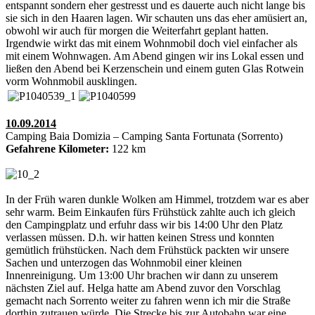
entspannt sondern eher gestresst und es dauerte auch nicht lange bis
sie sich in den Haaren lagen. Wir schauten uns das eher amüsiert an,
obwohl wir auch für morgen die Weiterfahrt geplant hatten.
Irgendwie wirkt das mit einem Wohnmobil doch viel einfacher als
mit einem Wohnwagen. Am Abend gingen wir ins Lokal essen und
ließen den Abend bei Kerzenschein und einem guten Glas Rotwein
vorm Wohnmobil ausklingen.
10.09.2014
Camping Baia Domizia – Camping Santa Fortunata (Sorrento)
Gefahrene Kilometer:
122 km
In der Früh waren dunkle Wolken am Himmel, trotzdem war es aber
sehr warm. Beim Einkaufen fürs Frühstück zahlte auch ich gleich
den Campingplatz und erfuhr dass wir bis 14:00 Uhr den Platz
verlassen müssen. D.h. wir hatten keinen Stress und konnten
gemütlich frühstücken. Nach dem Frühstück packten wir unsere
Sachen und unterzogen das Wohnmobil einer kleinen
Innenreinigung. Um 13:00 Uhr brachen wir dann zu unserem
nächsten Ziel auf. Helga hatte am Abend zuvor den Vorschlag
gemacht nach Sorrento weiter zu fahren wenn ich mir die Straße
dorthin zutrauen würde. Die Strecke bis zur Autobahn war eine