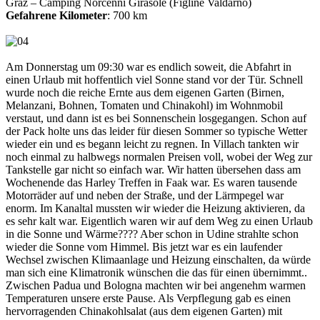
Graz – Camping Norcenni Girasole (Figline Valdarno)
Gefahrene Kilometer
: 700 km
Am Donnerstag um 09:30 war es endlich soweit, die Abfahrt in
einen Urlaub mit hoffentlich viel Sonne stand vor der Tür. Schnell
wurde noch die reiche Ernte aus dem eigenen Garten (Birnen,
Melanzani, Bohnen, Tomaten und Chinakohl) im Wohnmobil
verstaut, und dann ist es bei Sonnenschein losgegangen. Schon auf
der Pack holte uns das leider für diesen Sommer so typische Wetter
wieder ein und es begann leicht zu regnen. In Villach tankten wir
noch einmal zu halbwegs normalen Preisen voll, wobei der Weg zur
Tankstelle gar nicht so einfach war. Wir hatten übersehen dass am
Wochenende das Harley Treffen in Faak war. Es waren tausende
Motorräder auf und neben der Straße, und der Lärmpegel war
enorm. Im Kanaltal mussten wir wieder die Heizung aktivieren, da
es sehr kalt war. Eigentlich waren wir auf dem Weg zu einen Urlaub
in die Sonne und Wärme???? Aber schon in Udine strahlte schon
wieder die Sonne vom Himmel. Bis jetzt war es ein laufender
Wechsel zwischen Klimaanlage und Heizung einschalten, da würde
man sich eine Klimatronik wünschen die das für einen übernimmt..
Zwischen Padua und Bologna machten wir bei angenehm warmen
Temperaturen unsere erste Pause. Als Verpflegung gab es einen
hervorragenden Chinakohlsalat (aus dem eigenen Garten) mit