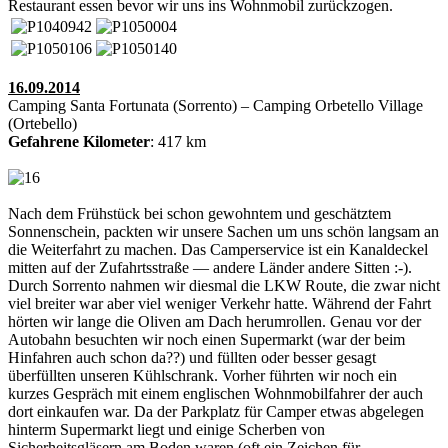
Restaurant essen bevor wir uns ins Wohnmobil zurückzogen.
16.09.2014
Camping Santa Fortunata (Sorrento) – Camping Orbetello Village
(Ortebello)
Gefahrene Kilometer
: 417 km
Nach dem Frühstück bei schon gewohntem und geschätztem
Sonnenschein, packten wir unsere Sachen um uns schön langsam an
die Weiterfahrt zu machen. Das Camperservice ist ein Kanaldeckel
mitten auf der Zufahrtsstraße — andere Länder andere Sitten :-).
Durch Sorrento nahmen wir diesmal die LKW Route, die zwar nicht
viel breiter war aber viel weniger Verkehr hatte. Während der Fahrt
hörten wir lange die Oliven am Dach herumrollen. Genau vor der
Autobahn besuchten wir noch einen Supermarkt (war der beim
Hinfahren auch schon da??) und füllten oder besser gesagt
überfüllten unseren Kühlschrank. Vorher führten wir noch ein
kurzes Gespräch mit einem englischen Wohnmobilfahrer der auch
dort einkaufen war. Da der Parkplatz für Camper etwas abgelegen
hinterm Supermarkt liegt und einige Scherben von
Sicherheitsgläsern am Boden waren (oft ein Zeichen für