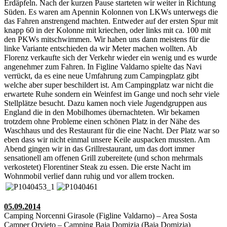
Erdäpfeln. Nach der kurzen Pause starteten wir weiter in Richtung
Süden. Es waren am Apennin Kolonnen von LKWs unterwegs die
das Fahren anstrengend machten. Entweder auf der ersten Spur mit
knapp 60 in der Kolonne mit kriechen, oder links mit ca. 100 mit
den PKWs mitschwimmen. Wir haben uns dann meistens für die
linke Variante entschieden da wir Meter machen wollten. Ab
Florenz verkaufte sich der Verkehr wieder ein wenig und es wurde
angenehmer zum Fahren. In Figline Valdarno spielte das Navi
verrückt, da es eine neue Umfahrung zum Campingplatz gibt
welche aber super beschildert ist. Am Campingplatz war nicht die
erwartete Ruhe sondern ein Weinfest im Gange und noch sehr viele
Stellplätze besucht. Dazu kamen noch viele Jugendgruppen aus
England die in den Mobilhomes übernachteten. Wir bekamen
trotzdem ohne Probleme einen schönen Platz in der Nähe des
Waschhaus und des Restaurant für die eine Nacht. Der Platz war so
eben dass wir nicht einmal unsere Keile auspacken mussten. Am
Abend gingen wir in das Grillrestaurant, um das dort immer
sensationell am offenen Grill zubereitete (und schon mehrmals
verkostetet) Florentiner Steak zu essen. Die erste Nacht im
Wohnmobil verlief dann ruhig und vor allem trocken.
05.09.2014
Camping Norcenni Girasole (Figline Valdarno) – Area Sosta
Camper Orvieto – Camping Baia Domizia (Baia Domizia)