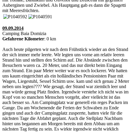
Auberginen und Zwiebel. Als Hauptgang gab es dann die Spagetti
mit Meeresfrüchten.
09.09.2014
Camping Baia Domizia
Gefahrene Kilometer
: 0 km
Auch heute pilgerten wir nach dem Frühstück wieder an den Strand
der sich immer mehr leerte. Wir legten uns vorne am relativ leeren
Strand hin und stellten den Schirm auf. Die Abstände zwischen den
Besuchern waren ca. 20 Meter, und das nur direkt beim Eingang
zum Strand. Ein paar Meter weiter war es noch lockerer. Wir hatten
uns kaum eingerichtet als ein holländisches Pensionisten Paar mit
Wagen, Liegestuhl, Sessel Schirm usw. kam und sich genau 2 Meter
neben uns legten???? Wie gesagt, der Strand war ziemlich leer und
man würde genug Platz finden. Irgendwie verstehe ich nicht was im
Kopf von so manchen Menschen vorgeht, aber vielleicht ist das
auch besser so. Am Campingplatz war generell ein reges Packen im
Gange. Da am Wochenende die Ferien der Schwaben zu Ende
gingen und auch der Campingplatz zusperrte, hatten viele für die
nächsten Tage die Abfahrt geplant. Auch die Stellplatz Nachbarn
hinter uns begannen am Morgen bereits mit dem Abbau um am
nächsten Tag fertig zu sein. Es wirkte irgendwie nicht wirklich