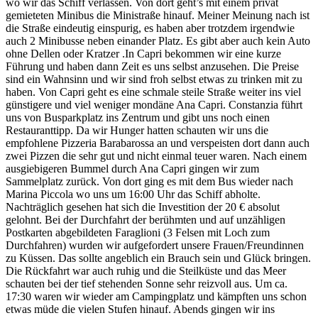
wo wir das Schiff verlassen. Von dort geht’s mit einem privat
gemieteten Minibus die Ministraße hinauf. Meiner Meinung nach ist
die Straße eindeutig einspurig, es haben aber trotzdem irgendwie
auch 2 Minibusse neben einander Platz. Es gibt aber auch kein Auto
ohne Dellen oder Kratzer .In Capri bekommen wir eine kurze
Führung und haben dann Zeit es uns selbst anzusehen. Die Preise
sind ein Wahnsinn und wir sind froh selbst etwas zu trinken mit zu
haben. Von Capri geht es eine schmale steile Straße weiter ins viel
günstigere und viel weniger mondäne Ana Capri. Constanzia führt
uns von Busparkplatz ins Zentrum und gibt uns noch einen
Restauranttipp. Da wir Hunger hatten schauten wir uns die
empfohlene Pizzeria Barabarossa an und verspeisten dort dann auch
zwei Pizzen die sehr gut und nicht einmal teuer waren. Nach einem
ausgiebigeren Bummel durch Ana Capri gingen wir zum
Sammelplatz zurück. Von dort ging es mit dem Bus wieder nach
Marina Piccola wo uns um 16:00 Uhr das Schiff abholte.
Nachträglich gesehen hat sich die Investition der 20 € absolut
gelohnt. Bei der Durchfahrt der berühmten und auf unzähligen
Postkarten abgebildeten Faraglioni (3 Felsen mit Loch zum
Durchfahren) wurden wir aufgefordert unsere Frauen/Freundinnen
zu Küssen. Das sollte angeblich ein Brauch sein und Glück bringen.
Die Rückfahrt war auch ruhig und die Steilküste und das Meer
schauten bei der tief stehenden Sonne sehr reizvoll aus. Um ca.
17:30 waren wir wieder am Campingplatz und kämpften uns schon
etwas müde die vielen Stufen hinauf. Abends gingen wir ins