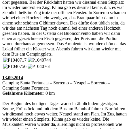
dort gegessen. Bei der Rückfahrt hatten wir diesmal einen Sitzplatz
im wieder randvollen Zug. Klima gab es diesmal keine, d.h. es war
ziemlich heiß im Zug trotz der offenen Fenster. In Sorrento schauten
wir bei einer Hochzeit ein wenig zu, das Brautpaar fuhr dann in
einem sehr schönen Oldtimer davon. Das dürfte dort üblich sein, da
wir das am nächsten Tag noch einmal bei einer anderen Hochzeit
gesehen haben. In der Osteria del Buonconvento haben wir dann
einen ausgezeichneten Fisch gegessen, der Preis und die Portion
waren durchaus angemessen. Das Ambiente ist wunderschön da das
Lokal früher ein Kloster war. Abends fuhren wir dann wieder mit
dem Bus am Campingplatz.
13.09.2014
Camping Santa Fortunata – Sorrento – Neapel – Sorrento –
Camping Santa Fortunata
Gefahrene Kilometer
: 0 km
Der Beginn des heutigen Tages war sehr ähnlich dem gestrigen.
Sonne, Frühstück und mit dem Bus am Bahnhof fahren. Nur fuhren
wir diesmal noch etwas weiter, Neapel stand am Plan. Im Zug hatten
wir wieder einen Sitzplatz, Klima gab es wieder keine. Die
Musikanten waren wieder da, allerdings nicht so professionell wie