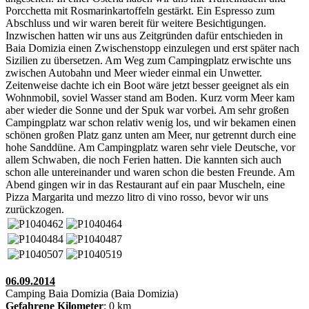
Porcchetta mit Rosmarinkartoffeln gestärkt. Ein Espresso zum
Abschluss und wir waren bereit für weitere Besichtigungen.
Inzwischen hatten wir uns aus Zeitgründen dafür entschieden in
Baia Domizia einen Zwischenstopp einzulegen und erst später nach
Sizilien zu übersetzen. Am Weg zum Campingplatz erwischte uns
zwischen Autobahn und Meer wieder einmal ein Unwetter.
Zeitenweise dachte ich ein Boot wäre jetzt besser geeignet als ein
Wohnmobil, soviel Wasser stand am Boden. Kurz vorm Meer kam
aber wieder die Sonne und der Spuk war vorbei. Am sehr großen
Campingplatz war schon relativ wenig los, und wir bekamen einen
schönen großen Platz ganz unten am Meer, nur getrennt durch eine
hohe Sanddüne. Am Campingplatz waren sehr viele Deutsche, vor
allem Schwaben, die noch Ferien hatten. Die kannten sich auch
schon alle untereinander und waren schon die besten Freunde. Am
Abend gingen wir in das Restaurant auf ein paar Muscheln, eine
Pizza Margarita und mezzo litro di vino rosso, bevor wir uns
zurückzogen.
06.09.2014
Camping Baia Domizia (Baia Domizia)
Gefahrene Kilometer
: 0 km