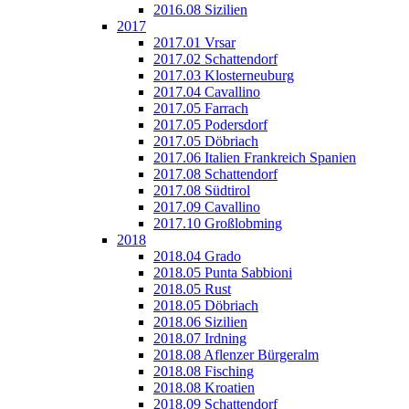
2016.08 Sizilien
2017
2017.01 Vrsar
2017.02 Schattendorf
2017.03 Klosterneuburg
2017.04 Cavallino
2017.05 Farrach
2017.05 Podersdorf
2017.05 Döbriach
2017.06 Italien Frankreich Spanien
2017.08 Schattendorf
2017.08 Südtirol
2017.09 Cavallino
2017.10 Großlobming
2018
2018.04 Grado
2018.05 Punta Sabbioni
2018.05 Rust
2018.05 Döbriach
2018.06 Sizilien
2018.07 Irdning
2018.08 Aflenzer Bürgeralm
2018.08 Fisching
2018.08 Kroatien
2018.09 Schattendorf