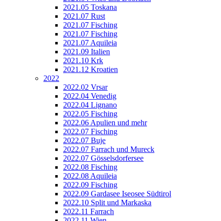
2021.05 Toskana
2021.07 Rust
2021.07 Fisching
2021.07 Fisching
2021.07 Aquileia
2021.09 Italien
2021.10 Krk
2021.12 Kroatien
2022
2022.02 Vrsar
2022.04 Venedig
2022.04 Lignano
2022.05 Fisching
2022.06 Apulien und mehr
2022.07 Fisching
2022.07 Buje
2022.07 Farrach und Mureck
2022.07 Gösselsdorfersee
2022.08 Fisching
2022.08 Aquileia
2022.09 Fisching
2022.09 Gardasee Iseosee Südtirol
2022.10 Split und Markaska
2022.11 Farrach
2022.11 Wien