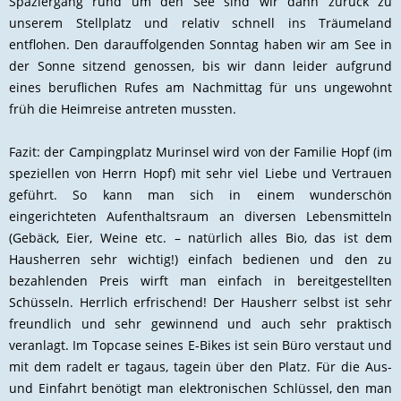
Spaziergang rund um den See sind wir dann zurück zu
unserem Stellplatz und relativ schnell ins Träumeland
entflohen. Den darauffolgenden Sonntag haben wir am See in
der Sonne sitzend genossen, bis wir dann leider aufgrund
eines beruflichen Rufes am Nachmittag für uns ungewohnt
früh die Heimreise antreten mussten.
Fazit: der Campingplatz Murinsel wird von der Familie Hopf (im
speziellen von Herrn Hopf) mit sehr viel Liebe und Vertrauen
geführt. So kann man sich in einem wunderschön
eingerichteten Aufenthaltsraum an diversen Lebensmitteln
(Gebäck, Eier, Weine etc. – natürlich alles Bio, das ist dem
Hausherren sehr wichtig!) einfach bedienen und den zu
bezahlenden Preis wirft man einfach in bereitgestellten
Schüsseln. Herrlich erfrischend! Der Hausherr selbst ist sehr
freundlich und sehr gewinnend und auch sehr praktisch
veranlagt. Im Topcase seines E-Bikes ist sein Büro verstaut und
mit dem radelt er tagaus, tagein über den Platz. Für die Aus-
und Einfahrt benötigt man elektronischen Schlüssel, den man