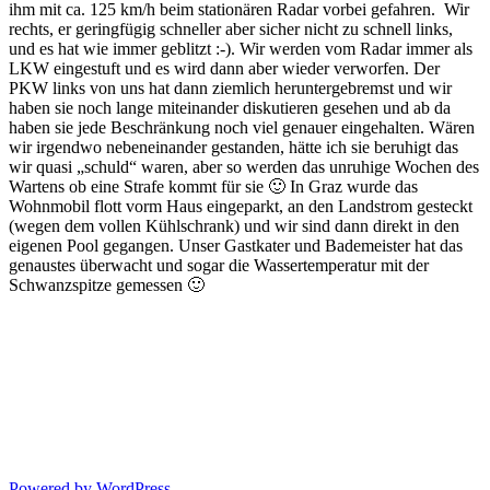
ihm mit ca. 125 km/h beim stationären Radar vorbei gefahren. Wir
rechts, er geringfügig schneller aber sicher nicht zu schnell links,
und es hat wie immer geblitzt :-). Wir werden vom Radar immer als
LKW eingestuft und es wird dann aber wieder verworfen. Der
PKW links von uns hat dann ziemlich heruntergebremst und wir
haben sie noch lange miteinander diskutieren gesehen und ab da
haben sie jede Beschränkung noch viel genauer eingehalten. Wären
wir irgendwo nebeneinander gestanden, hätte ich sie beruhigt das
wir quasi „schuld“ waren, aber so werden das unruhige Wochen des
Wartens ob eine Strafe kommt für sie 🙂 In Graz wurde das
Wohnmobil flott vorm Haus eingeparkt, an den Landstrom gesteckt
(wegen dem vollen Kühlschrank) und wir sind dann direkt in den
eigenen Pool gegangen. Unser Gastkater und Bademeister hat das
genaustes überwacht und sogar die Wassertemperatur mit der
Schwanzspitze gemessen 🙂
Powered by WordPress