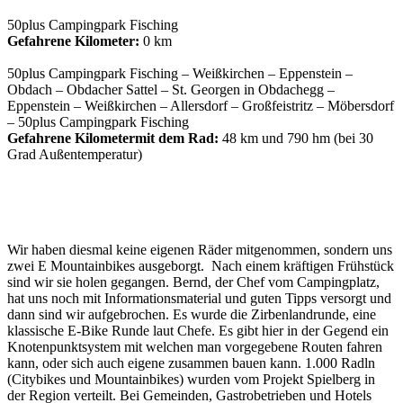
50plus
Campingpark Fisching
Gefahrene Kilometer:
0 km
50plus Campingpark Fisching – Weißkirchen – Eppenstein –
Obdach – Obdacher Sattel – St. Georgen in Obdachegg –
Eppenstein – Weißkirchen – Allersdorf – Großfeistritz – Möbersdorf
– 50plus Campingpark Fisching
Gefahrene Kilometermit dem Rad:
48 km und 790 hm (bei 30
Grad Außentemperatur)
Wir haben diesmal keine eigenen Räder mitgenommen, sondern uns
zwei E Mountainbikes ausgeborgt. Nach einem kräftigen Frühstück
sind wir sie holen gegangen. Bernd, der Chef vom Campingplatz,
hat uns noch mit Informationsmaterial und guten Tipps versorgt und
dann sind wir aufgebrochen. Es wurde die Zirbenlandrunde, eine
klassische E-Bike Runde laut Chefe. Es gibt hier in der Gegend ein
Knotenpunktsystem mit welchen man vorgegebene Routen fahren
kann, oder sich auch eigene zusammen bauen kann. 1.000 Radln
(Citybikes und Mountainbikes) wurden vom Projekt Spielberg in
der Region verteilt. Bei Gemeinden, Gastrobetrieben und Hotels