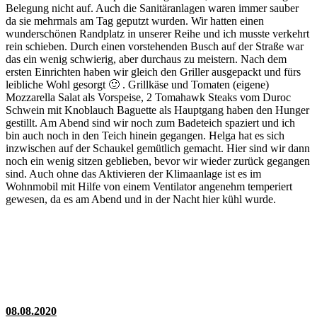
Belegung nicht auf. Auch die Sanitäranlagen waren immer sauber
da sie mehrmals am Tag geputzt wurden. Wir hatten einen
wunderschönen Randplatz in unserer Reihe und ich musste verkehrt
rein schieben. Durch einen vorstehenden Busch auf der Straße war
das ein wenig schwierig, aber durchaus zu meistern. Nach dem
ersten Einrichten haben wir gleich den Griller ausgepackt und fürs
leibliche Wohl gesorgt 🙂 . Grillkäse und Tomaten (eigene)
Mozzarella Salat als Vorspeise, 2 Tomahawk Steaks vom Duroc
Schwein mit Knoblauch Baguette als Hauptgang haben den Hunger
gestillt. Am Abend sind wir noch zum Badeteich spaziert und ich
bin auch noch in den Teich hinein gegangen. Helga hat es sich
inzwischen auf der Schaukel gemütlich gemacht. Hier sind wir dann
noch ein wenig sitzen geblieben, bevor wir wieder zurück gegangen
sind. Auch ohne das Aktivieren der Klimaanlage ist es im
Wohnmobil mit Hilfe von einem Ventilator angenehm temperiert
gewesen, da es am Abend und in der Nacht hier kühl wurde.
08.08.2020