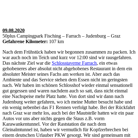
09.08.2020
50plus Campingpark Fisching – Farrach – Judenburg – Graz
Gefahrene Kilometer:
107 km
Nach dem Frühstück haben wir begonnen zusammen zu packen. Ich
war auch noch im Teich und kurz vor 12:00 sind wir rausgefahren.
Das nächste Ziel war die
Schlosstaverne Farrach
, ein etwas
gehobeneres aber absolut nicht abgehobenes Restaurant in dem ein
absoluter Meister seines Fachs am werken ist. Aber auch das
Ambiente und das Service stehen dem Essen nicht im geringsten
nach. Wir haben im schönen Schlosshof wieder einmal sensationell
gut gegessen und waren nachdem auch so satt, dass nicht einmal
eine Nachspeise mehr Platz hatte. Von dort sind wir dann nach
Judenburg weiter gefahren, wo ich meine Mutter besucht habe und
ein wenig nebenbei das F1 Rennen verfolgt habe. Bei der Rückfahrt
nach Graz war mehr los, auch bei der Mautstelle hatten wir ein paar
Autos vor uns aber nichts gegen die Staus z.B. vorm
Karawankentunnel. Vor der Raststation die nach dem
Gleinalmtunnel ist, haben wir vermutlich für Kopfzerbrechen bei
einem deutschen Urlauber PKW gesorgt. Wir sind gemeinsam mit