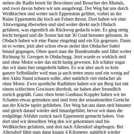
stehen die Radln bereit für Bewohner und Besucher des Murtals,
und zwei davon haben wir uns ausgeborgt. Der Weg hat uns durch
Weißkirchen und weiter nach Eppenstein geführt, vorbei an der
Ruine Eppenstein die hoch am Felsen thront. Dort haben wir eine
Abzweigung übersehen und sind weiter direkt nach Obdach
gefahren, was eigentlich als Rückweg gedacht wäre. Es ging stetig
leicht bergauf und die Sonne hat mit 30 Grad herunter gebrannt. In
Obdach haben wir eine Pause eingelegt und ein Eis gegessen. Dann
ist es weiter, jetzt aber schon etwas steiler den Obdacher Sattel
hinauf gegangen. Oben quert man die Bundesstraße und fährt weiter
Richtung St. Georgen in Obdachegg. Jetzt wurde es wirklich steil
und ohne Motor wäre das nicht lustig gewesen. Ich schätze sogar
das wir dann hier umgedreht hätten. Es war aber auch so kein
ganzer Selbstläufer weil man ja auch treten muss und ein wenig auf
den Akku Stand schauen sollte, aber natürlich viel einfacher als
ohne Motor. Zwei sportliche Radfahrer haben wir am Berg fast mit
einem schlechten Gewissen überholt, sie haben aber freundlich
zurück gegrüßt. Ganz oben beim Gasthaus Koppler haben wir im
Schatten etwas getrunken und sind trotz der sensationellen Gerüche
aus der Küche tapfer geblieben. Der Weg hat uns dann steil hinunter
und gleich darauf wieder steil hinaufgeführt, bevor wir dann die
endgültige Abfahrt zurück nach Eppenstein gemacht haben. Von
dort sind wir denselben Weg den wir gekommen sind bis
Weißkirchen gefahren, und dort nach Allersdorf abgebogen. Bei
Allersdorf fährt man dann knapp 4 Kilometer, natürlich wieder