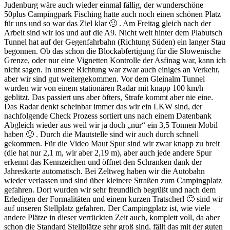
Judenburg wäre auch wieder einmal fällig, der wunderschöne
50plus Campingpark Fisching hatte auch noch einen schönen Platz
für uns und so war das Ziel klar 🙂 . Am Freitag gleich nach der
Arbeit sind wir los und auf die A9. Nicht weit hinter dem Plabutsch
Tunnel hat auf der Gegenfahrbahn (Richtung Süden) ein langer Stau
begonnen. Ob das schon die Blockabfertigung für die Slowenische
Grenze, oder nur eine Vignetten Kontrolle der Asfinag war, kann ich
nicht sagen. In unsere Richtung war zwar auch einiges an Verkehr,
aber wir sind gut weitergekommen. Vor dem Gleinalm Tunnel
wurden wir von einem stationären Radar mit knapp 100 km/h
geblitzt. Das passiert uns aber öfters, Strafe kommt aber nie eine.
Das Radar denkt scheinbar immer das wir ein LKW sind, der
nachfolgende Check Prozess sortiert uns nach einem Datenbank
Abgleich wieder aus weil wir ja doch „nur“ ein 3,5 Tonnen Mobil
haben 🙂 . Durch die Mautstelle sind wir auch durch schnell
gekommen. Für die Video Maut Spur sind wir zwar knapp zu breit
(die hat nur 2,1 m, wir aber 2,19 m), aber auch jede andere Spur
erkennt das Kennzeichen und öffnet den Schranken dank der
Jahreskarte automatisch. Bei Zeltweg haben wir die Autobahn
wieder verlassen und sind über kleinere Straßen zum Campingplatz
gefahren. Dort wurden wir sehr freundlich begrüßt und nach dem
Erledigen der Formalitäten und einem kurzen Tratscherl 🙂 sind wir
auf unseren Stellplatz gefahren. Der Campingplatz ist, wie viele
andere Plätze in dieser verrückten Zeit auch, komplett voll, da aber
schon die Standard Stellplätze sehr groß sind, fällt das mit der guten