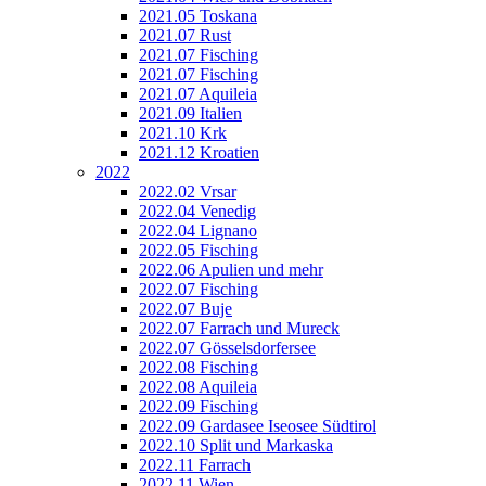
2021.05 Toskana
2021.07 Rust
2021.07 Fisching
2021.07 Fisching
2021.07 Aquileia
2021.09 Italien
2021.10 Krk
2021.12 Kroatien
2022
2022.02 Vrsar
2022.04 Venedig
2022.04 Lignano
2022.05 Fisching
2022.06 Apulien und mehr
2022.07 Fisching
2022.07 Buje
2022.07 Farrach und Mureck
2022.07 Gösselsdorfersee
2022.08 Fisching
2022.08 Aquileia
2022.09 Fisching
2022.09 Gardasee Iseosee Südtirol
2022.10 Split und Markaska
2022.11 Farrach
2022.11 Wien