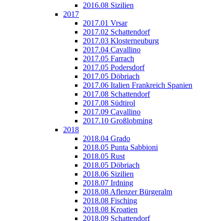
2016.08 Sizilien
2017
2017.01 Vrsar
2017.02 Schattendorf
2017.03 Klosterneuburg
2017.04 Cavallino
2017.05 Farrach
2017.05 Podersdorf
2017.05 Döbriach
2017.06 Italien Frankreich Spanien
2017.08 Schattendorf
2017.08 Südtirol
2017.09 Cavallino
2017.10 Großlobming
2018
2018.04 Grado
2018.05 Punta Sabbioni
2018.05 Rust
2018.05 Döbriach
2018.06 Sizilien
2018.07 Irdning
2018.08 Aflenzer Bürgeralm
2018.08 Fisching
2018.08 Kroatien
2018.09 Schattendorf