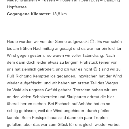
Neuschwanstein – Füssen – Hopfen am See (Bus) – Camping
Hopfensee
Gegangene Kilometer:
13,8 km
Heute wurden wir von der Sonne aufgeweckt 🙂 . Es war schön
bis am frühen Nachmittag angesagt und es war nur ein leichter
Wind gegen gestern, so waren wir voller Tatendrang. Nach
dem dann doch leider etwas zu langem Frühstück (einer von
uns hat ziemlich getrödelt, und ich war es nicht 😉 ) sind wir zu
Fuß Richtung Kempten los gegangen. Inzwischen hat der Wind
wieder aufgefrischt, und wir haben am ersten Teil des Weges
im Wald ein ungutes Gefühl gehabt. Trotzdem haben wir uns
an den vielen Schnitzereien und Skulpturen erfreut die hier
überall herum stehen. Bei Eschach auf Anhöhe hat es so
richtig geblasen, weil der Wind ungehindert durch pfeifen
konnte. Beim Festspielhaus sind dann ein paar Tropfen
gefallen, aber das war zum Glück für uns gleich wieder vorbei.