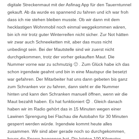
digitale Streckenmaut mit der Asfinag App für den Tauerntunnel
gekauft. Ab da wurde es spannend zu fahren und ich war froh
dass ich nie stehen bleiben musste. Ob wir dann mit dem
hecklastigen Wohnmobil noch einmal weggekommen wären,
bin ich mir trotz guter Winterreifen nicht sicher. Zur Not hätten
wir zwar auch Schneeketten mit, aber das muss nicht
unbedingt sein. Bei der Mautstelle sind wir zuerst nicht
durchgekommen, trotz der vorher gekauften Maut. Die
Nummer vorne war zu schmutzig 🙁 . Zum Glück habe ich das
schon irgendwie geahnt und bin in eine Mautspur die besetzt
war gefahren. Der Mitarbeiter hat uns dann gebeten bis ganz
zum Schranken vor zu fahren, dann sieht er die Nummer
hinten und kann den Schranken manuell öffnen, wenn wir die
Maut bezahlt haben. Es hat funktioniert 😊 . Gleich danach
haben wir im Radio gehört das in 15 Minuten wegen einer
Lawinen Sprengung bei Flachau die Autobahn für 30 Minuten
gesperrt werden würde. Irgendwie kommt heute alles
zusammen. Wir sind aber gerade noch so durchgekommen,
bevor die Sperre begonnen hat. Die letzten 100 Kilometer