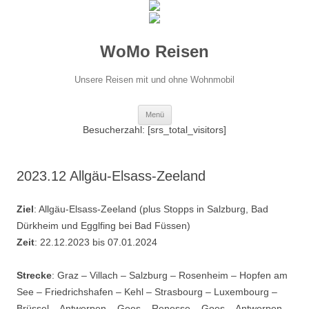
WoMo Reisen
Unsere Reisen mit und ohne Wohnmobil
Zum
Menü
Inhalt
springen
Besucherzahl: [srs_total_visitors]
2023.12 Allgäu-Elsass-Zeeland
Ziel
: Allgäu-Elsass-Zeeland (plus Stopps in Salzburg, Bad
Dürkheim und Egglfing bei Bad Füssen)
Zeit
: 22.12.2023 bis 07.01.2024
Strecke
: Graz – Villach – Salzburg – Rosenheim – Hopfen am
See – Friedrichshafen – Kehl – Strasbourg – Luxembourg –
Brüssel – Antwerpen – Goes – Renesse – Goes – Antwerpen –