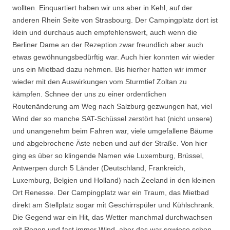
wollten. Einquartiert haben wir uns aber in Kehl, auf der
anderen Rhein Seite von Strasbourg. Der Campingplatz dort ist
klein und durchaus auch empfehlenswert, auch wenn die
Berliner Dame an der Rezeption zwar freundlich aber auch
etwas gewöhnungsbedürftig war. Auch hier konnten wir wieder
uns ein Mietbad dazu nehmen. Bis hierher hatten wir immer
wieder mit den Auswirkungen vom Sturmtief Zoltan zu
kämpfen. Schnee der uns zu einer ordentlichen
Routenänderung am Weg nach Salzburg gezwungen hat, viel
Wind der so manche SAT-Schüssel zerstört hat (nicht unsere)
und unangenehm beim Fahren war, viele umgefallene Bäume
und abgebrochene Äste neben und auf der Straße. Von hier
ging es über so klingende Namen wie Luxemburg, Brüssel,
Antwerpen durch 5 Länder (Deutschland, Frankreich,
Luxemburg, Belgien und Holland) nach Zeeland in den kleinen
Ort Renesse. Der Campingplatz war ein Traum, das Mietbad
direkt am Stellplatz sogar mit Geschirrspüler und Kühlschrank.
Die Gegend war ein Hit, das Wetter manchmal durchwachsen
mit Regen und fast immer Wind, aber das war sowieso schon