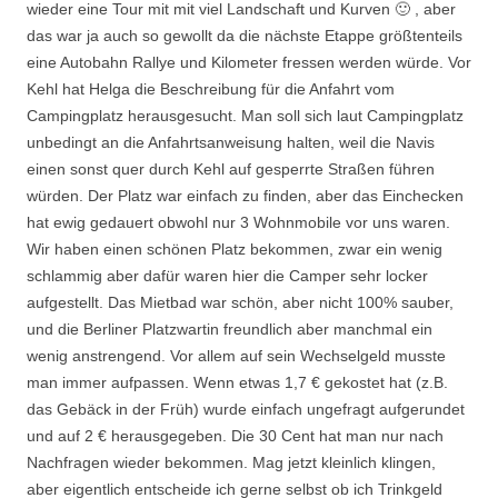
wieder eine Tour mit mit viel Landschaft und Kurven 🙂 , aber
das war ja auch so gewollt da die nächste Etappe größtenteils
eine Autobahn Rallye und Kilometer fressen werden würde. Vor
Kehl hat Helga die Beschreibung für die Anfahrt vom
Campingplatz herausgesucht. Man soll sich laut Campingplatz
unbedingt an die Anfahrtsanweisung halten, weil die Navis
einen sonst quer durch Kehl auf gesperrte Straßen führen
würden. Der Platz war einfach zu finden, aber das Einchecken
hat ewig gedauert obwohl nur 3 Wohnmobile vor uns waren.
Wir haben einen schönen Platz bekommen, zwar ein wenig
schlammig aber dafür waren hier die Camper sehr locker
aufgestellt. Das Mietbad war schön, aber nicht 100% sauber,
und die Berliner Platzwartin freundlich aber manchmal ein
wenig anstrengend. Vor allem auf sein Wechselgeld musste
man immer aufpassen. Wenn etwas 1,7 € gekostet hat (z.B.
das Gebäck in der Früh) wurde einfach ungefragt aufgerundet
und auf 2 € herausgegeben. Die 30 Cent hat man nur nach
Nachfragen wieder bekommen. Mag jetzt kleinlich klingen,
aber eigentlich entscheide ich gerne selbst ob ich Trinkgeld