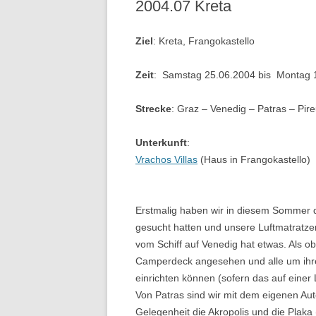
2004.07 Kreta
2023
2016 BIS 2017
2015
2019
2021.07
2022.04
2023.02
Ziel
: Kreta, Frangokastello
2024
2018 BIS HEUTE
2020
2021.07
2022.04
2023.02
2024.03
Zeit
: Samstag 25.06.2004 bis Montag 
2025
2021.07
2022.05
2023.03
2024.03
2025.04
Strecke
2026
: Graz – Venedig – Patras – Pir
2021.07 
2022.06
2023.04
2024.04
2025.04 
2026.02
2021.09 
2022.07
2023.0
2024.04
2025.04
2026.03 
Unterkunft
:
Vrachos Villas
(Haus in Frangokastello)
2021.10
2022.07
2023.05
2024.05
2025.05 
2026.03
BRAVA
2021.12
2022.0
2024.05
2025.07
2026.03
Erstmalig haben wir in diesem Sommer d
2023.07
2022.0
2024.06
2025.08
2026.04
gesucht hatten und unsere Luftmatratzen
2023.0
vom Schiff auf Venedig hat etwas. Als 
2022.08
2024.07
2025.08 
2026.05
Camperdeck angesehen und alle um ihre 
2023.07
einrichten können (sofern das auf einer 
2022.08 
2024.08
2025.09
Von Patras sind wir mit dem eigenen Aut
2023.08
2022.09
2024.08
2025.09 
Gelegenheit die Akropolis und die Plaka