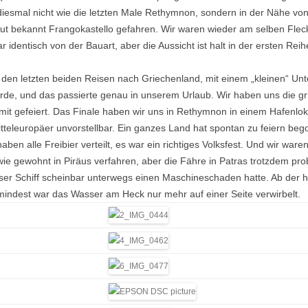
 TOSKANA
2019.12 ZELL AM SEE
diesmal nicht wie die letzten Male Rethymnon, sondern in der Nähe vo
 GARDASEE ISEOSEE
 SÜDFRANKREICH
 FARRACH
gut bekannt Frangokastello gefahren. Wir waren wieder am selben Fleck
OL
 FARRACH
 identisch von der Bauart, aber die Aussicht ist halt in der ersten R
 FARRACH
 ZELL AM SEE
 SPLIT UND MARKASKA
 FISCHING
den letzten beiden Reisen nach Griechenland, mit einem „kleinen“ Unt
 KRK
de, und das passierte genau in unserem Urlaub. Wir haben uns die gr
 FARRACH
 SANREMO
ITALIEN
it gefeiert. Das Finale haben wir uns in Rethymnon in einem Hafenl
WIEN
 FARRACH
tteleuropäer unvorstellbar. Ein ganzes Land hat spontan zu feiern be
haben alle Freibier verteilt, es war ein richtiges Volksfest. Und wir ware
 ROM
 VELDEN
gewohnt in Piräus verfahren, aber die Fähre in Patras trotzdem probl
r Schiff scheinbar unterwegs einen Maschineschaden hatte. Ab der ha
 ST. WOLFGANG
ndest war das Wasser am Heck nur mehr auf einer Seite verwirbelt.
 ALLGÄU-ELSASS-
D