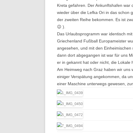
2023.09
Kreta gefahren. Der Ankunftshafen war 
2022.09
2024.09
2025.10
wieder über die Lefka Ori in das schon 
SÜDTIR
2023.10
der zweiten Reihe bekommen. Es ist zwar
2024.10
2025.12
😉 ).
2022.10
2023.10
Das Urlaubsprogramm war identisch mit 
2024.10
Griechenland Fußball Europameister wur
2022.11
2023.10
2024.12 
angesehen, und mit den Einheimischen m
2022.11 
2023.11
dann dort abgegangen ist war für uns Mi
er in gekannt hat oder nicht, die Lokale 
2022.12
2023.11
Am Heimweg nach Graz haben wir uns wie 
einiger Verspätung angekommen, da unse
2023.12
einer Maschine unterwegs gewesen, zumi
2023.12
ZEELAN