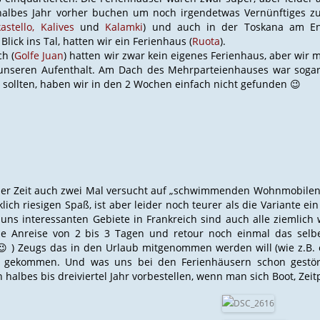
halbes Jahr vorher buchen um noch irgendetwas Vernünftiges z
astello,
Kalives
und
Kalamki
) und auch in der Toskana am End
Blick ins Tal, hatten wir ein Ferienhaus (
Ruota
).
ch (
Golfe Juan
) hatten wir zwar kein eigenes Ferienhaus, aber wir m
nseren Aufenthalt. Am Dach des Mehrparteienhauses war sogar ei
sollten, haben wir in den 2 Wochen einfach nicht gefunden 😉
der Zeit auch zwei Mal versucht auf „schwimmenden Wohnmobilen“
lich riesigen Spaß, ist aber leider noch teurer als die Variante ei
r uns interessanten Gebiete in Frankreich sind auch alle ziemlic
e Anreise von 2 bis 3 Tagen und retour noch einmal das selbe
 ) Zeugs das in den Urlaub mitgenommen werden will (wie z.B. e
e gekommen. Und was uns bei den Ferienhäusern schon gestör
 halbes bis dreiviertel Jahr vorbestellen, wenn man sich Boot, Ze