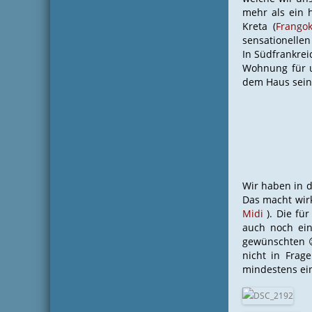
mehr als ein 
Kreta (
Frangok
sensationellen 
In Südfrankrei
Wohnung für u
dem Haus sein 
Wir haben in 
Das macht wirk
Midi
). Die fü
auch noch ein
gewünschten 
nicht in Frag
mindestens ein