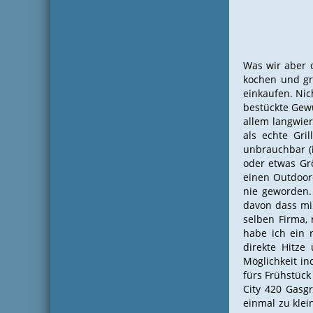
Was wir aber 
kochen und gri
einkaufen. Nic
bestückte Gewü
allem langwier
als echte Gri
unbrauchbar (i
oder etwas Gr
einen Outdoorc
nie geworden. 
davon dass mir
selben Firma,
habe ich ein r
direkte Hitze
Möglichkeit in
fürs Frühstück
City 420 Gasg
einmal zu klei