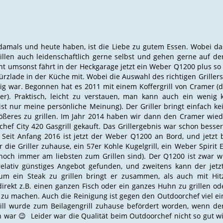
damals und heute haben, ist die Liebe zu gutem Essen. Wobei da
llen auch leidenschaftlich gerne selbst und gehen gerne auf den 
ht umsonst fährt in der Heckgarage jetzt ein Weber Q1200 plus 
rzlade in der Küche mit. Wobei die Auswahl des richtigen Griller
ig war. Begonnen hat es 2011 mit einem Koffergrill von Cramer (d
ller). Praktisch, leicht zu verstauen, man kann auch ein wenig
st nur meine persönliche Meinung). Der Griller bringt einfach ke
ößeres zu grillen. Im Jahr 2014 haben wir dann den Cramer wied
hef City 420 Gasgrill gekauft. Das Grillergebnis war schon besser
Seit Anfang 2016 ist jetzt der Weber Q1200 an Bord, und jetzt 
 die Griller zuhause, ein 57er Kohle Kugelgrill, ein Weber Spirit 
 noch immer am liebsten zum Grillen sind). Der Q1200 ist zwar w
elativ günstiges Angebot gefunden, und zweitens kann der jetzt
 um ein Steak zu grillen bringt er zusammen, als auch mit Hit
direkt z.B. einen ganzen Fisch oder ein ganzes Huhn zu grillen od
 zu machen. Auch die Reinigung ist gegen den Outdoorchef viel ei
rill wurde zum Beilagengrill zuhause befördert worden, wenn de
n war 😉 Leider war die Qualität beim Outdoorchef nicht so gut w