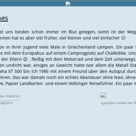
hes
t uns beiden schon immer im Blut gelegen, somit ist der We
en hat es aber viel früher, viel kleiner und viel einfacher 🙂
on in ihrer Jugend viele Male in Griechenland campen. Ein paar
ne mit dem Europabus auf einem Campingplatz auf Chalkidike. Und
der Eltern 😉 , fleißig mit dem Motorrad und dem Zelt unterwegs.
en undicht war, einiges an Gewicht hatte (vor allem die Metall 
aha XT 500 bin ich 1986 mit einem Freund über den Autoput durc
ahren. Das war damals noch ein echtes Abenteuer ohne Navi, ohne
rve, Papier Landkarten und einem Velbinger Reiseführer. Ein paa
 Abfahrt
irgendwo neben der 
u
g
g