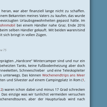
heran, war aber finanziell lange nicht zu schaffen.
inem Bekannten meines Vaters zu kaufen, das wurde
bevorzugten Urlaubsgewohnheiten gepasst hätte. Im
ohnmobil
bei einem Händler nahe Graz. Ende 2016
beim selben Händler gekauft. Mit beiden waren/sind
it sich bringt in vollen Zügen.
me 75
sgeprägten „Hardcore“ Wintercamper sind und nur ein
e beheizten Tanks, keine Fußbodenheizung aber doch
chneeketten, Schneeschieber und eine Teleskopleiter
ers unterwegs. Das können
Wochenendtrips ans Meer
ten und Silvester auf einem Campingplatz in Rom (
1
,
,
2
) waren schon dabei und minus 17 Grad schrecken
. Das einzige was wir tunlichst vermeiden versuchen
ochenendtouren, aber der Haupturlaub wird nach