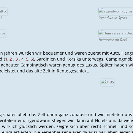

Irgendwo in Syros
Heimreise an Deck
en Jahren wurden wir bequemer und waren zuerst mit Auto, Häng
d (
1
,
2
,
3
,
4
,
5
,
6
), Sardinien und Korsika unterwegs. Campingmöbe
t gebauter Campingtisch waren genug des Luxus. Später haben wir
leistet und das alte Zelt in Rente geschickt.
g später blieb das Zelt dann ganz zuhause und wir mieteten uns
eritalien ein. Irgendwann stiegen wir dann auf Hotels um, da vie
t wirklich glücklich werden, zeigte sich aber recht schnell un
 einquartierten. Die Ferienhäuser waren zwar super, aber leider