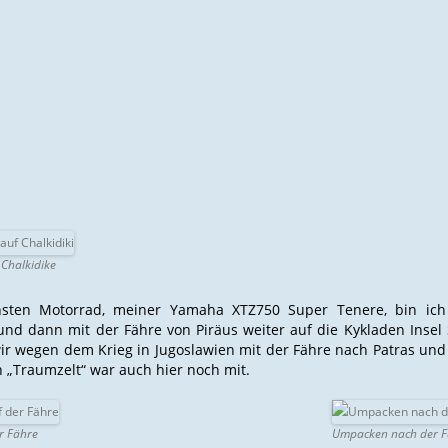
h
ee
Chalkidike
d
sten Motorrad, meiner Yamaha XTZ750 Super Tenere, bin ic
und dann mit der Fähre von Piräus weiter auf die Kykladen Insel
ee
wir wegen dem Krieg in Jugoslawien mit der Fähre nach Patras und
 „Traumzelt“ war auch hier noch mit.
er Fähre
Umpacken nach der F