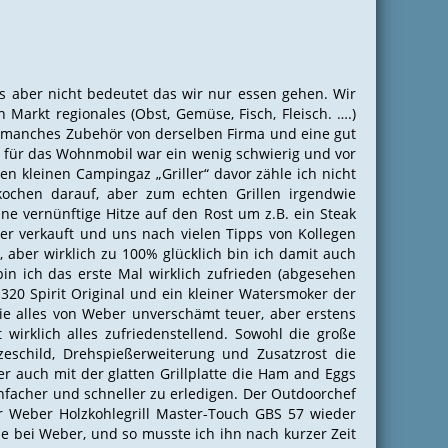
s aber nicht bedeutet das wir nur essen gehen. Wir
Markt regionales (Obst, Gemüse, Fisch, Fleisch. ….)
so manches Zubehör von derselben Firma und eine gut
s für das Wohnmobil war ein wenig schwierig und vor
en kleinen Campingaz „Griller“ davor zähle ich nicht
 kochen darauf, aber zum echten Grillen irgendwie
ine vernünftige Hitze auf den Rost um z.B. ein Steak
er verkauft und uns nach vielen Tipps von Kollegen
, aber wirklich zu 100% glücklich bin ich damit auch
bin ich das erste Mal wirklich zufrieden (abgesehen
E320 Spirit Original und ein kleiner Watersmoker der
ie alles von Weber unverschämt teuer, aber erstens
 wirklich alles zufriedenstellend. Sowohl die große
zeschild, Drehspießerweiterung und Zusatzrost die
er auch mit der glatten Grillplatte die Ham and Eggs
nfacher und schneller zu erledigen. Der Outdoorchef
r Weber Holzkohlegrill Master-Touch GBS 57 wieder
ie bei Weber, und so musste ich ihn nach kurzer Zeit