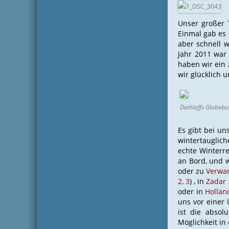
Unser großer T
Einmal gab es
aber schnell 
Jahr 2011 war
haben wir ein
wir glücklich u
Dethleffs Globebu
Es gibt bei un
wintertauglic
echte Winterre
an Bord, und w
oder zu
Verwa
2,
3
) , in
Zadar
oder in
Hollan
uns vor einer 
ist die abso
Möglichkeit in