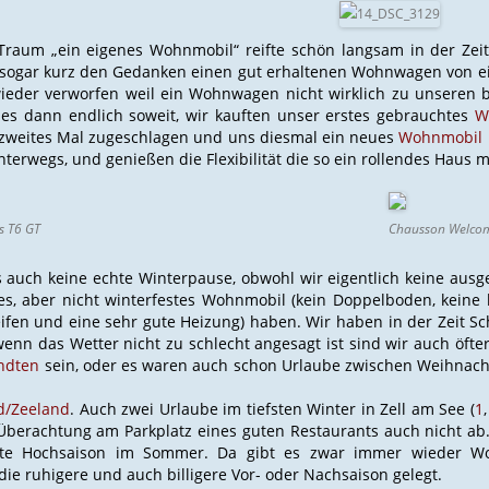
raum „ein eigenes Wohnmobil“ reifte schön langsam in der Zeit 
 sogar kurz den Gedanken einen gut erhaltenen Wohnwagen von e
wieder verworfen weil ein Wohnwagen nicht wirklich zu unseren 
 es dann endlich soweit, wir kauften unser erstes gebrauchtes
W
 zweites Mal zugeschlagen und uns diesmal ein neues
Wohnmobil
nterwegs, und genießen die Flexibilität die so ein rollendes Haus m
s T6 GT
Chausson Welco
s auch keine echte Winterpause, obwohl wir eigentlich keine au
hes, aber nicht winterfestes Wohnmobil (kein Doppelboden, kein
ifen und eine sehr gute Heizung) haben. Wir haben in der Zeit S
enn das Wetter nicht zu schlecht angesagt ist sind wir auch öft
ndten
sein, oder es waren auch schon Urlaube zwischen Weihnach
d/Zeeland
. Auch zwei Urlaube im tiefsten Winter in Zell am See (
1
Überachtung am Parkplatz eines guten Restaurants auch nicht ab
lute Hochsaison im Sommer. Da gibt es zwar immer wieder W
 die ruhigere und auch billigere Vor- oder Nachsaison gelegt.