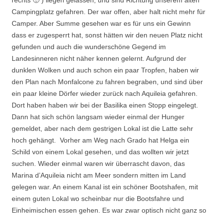
rechts 🙂 ) liegen gelassen, und sind Richtung unserem alten
Campingplatz gefahren. Der war offen, aber halt nicht mehr für
Camper. Aber Summe gesehen war es für uns ein Gewinn
dass er zugesperrt hat, sonst hätten wir den neuen Platz nicht
gefunden und auch die wunderschöne Gegend im
Landesinneren nicht näher kennen gelernt. Aufgrund der
dunklen Wolken und auch schon ein paar Tropfen, haben wir
den Plan nach Monfalcone zu fahren begraben, und sind über
ein paar kleine Dörfer wieder zurück nach Aquileia gefahren.
Dort haben haben wir bei der Basilika einen Stopp eingelegt.
Dann hat sich schön langsam wieder einmal der Hunger
gemeldet, aber nach dem gestrigen Lokal ist die Latte sehr
hoch gehängt. Vorher am Weg nach Grado hat Helga ein
Schild von einem Lokal gesehen, und das wollten wir jetzt
suchen. Wieder einmal waren wir überrascht davon, das
Marina d’Aquileia nicht am Meer sondern mitten im Land
gelegen war. An einem Kanal ist ein schöner Bootshafen, mit
einem guten Lokal wo scheinbar nur die Bootsfahre und
Einheimischen essen gehen. Es war zwar optisch nicht ganz so