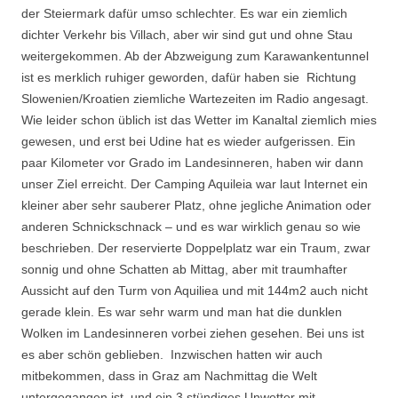
der Steiermark dafür umso schlechter. Es war ein ziemlich
dichter Verkehr bis Villach, aber wir sind gut und ohne Stau
weitergekommen. Ab der Abzweigung zum Karawankentunnel
ist es merklich ruhiger geworden, dafür haben sie Richtung
Slowenien/Kroatien ziemliche Wartezeiten im Radio angesagt.
Wie leider schon üblich ist das Wetter im Kanaltal ziemlich mies
gewesen, und erst bei Udine hat es wieder aufgerissen. Ein
paar Kilometer vor Grado im Landesinneren, haben wir dann
unser Ziel erreicht. Der Camping Aquileia war laut Internet ein
kleiner aber sehr sauberer Platz, ohne jegliche Animation oder
anderen Schnickschnack – und es war wirklich genau so wie
beschrieben. Der reservierte Doppelplatz war ein Traum, zwar
sonnig und ohne Schatten ab Mittag, aber mit traumhafter
Aussicht auf den Turm von Aquiliea und mit 144m2 auch nicht
gerade klein. Es war sehr warm und man hat die dunklen
Wolken im Landesinneren vorbei ziehen gesehen. Bei uns ist
es aber schön geblieben. Inzwischen hatten wir auch
mitbekommen, dass in Graz am Nachmittag die Welt
untergegangen ist, und ein 3 stündiges Unwetter mit