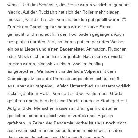
wenig. Und das Schönste, die Preise waren wirklich angenehm
niedrig. Auf der Rückfahrt hat sich der Roller mehr plagen
müssen, weil die Bäuche von uns beiden gut gefüllt waren 🙂 .
Zurück am Campingplatz haben wir eine kurze Siesta
gemacht, und sind auch in den Pool baden gegangen. Auch
hier gibt es nur den Pool, sauberes gut temperiertes Wasser,
ein paar Liegen und einen Bademeister. Animation, Rutschen
oder Musik sucht man hier vergeblich. Nach dem wir wieder
trocken waren, sind wir zu einem zweiten Ausflug
aufgebrochen. Wir haben uns die Isola Volpera mit dem
Campingplatz Isola del Paradiso angesehen, schaut schön
aus, aber war rappelvoll. Welch Unterschied zu unserm wirklich
locker gefülltem Platz. Von dort sind wir weiter nach Grado
gefahren und haben dort eine Runde durch die Stadt gedreht.
Aufgrund der Menschenmassen sind wir gar nicht stehen
geblieben, sondern gleich wieder zurück nach Aquileia
gefahren. In Zeiten der Pandemie, vorbei ist sie ja noch nicht
auch wenn sich manche so aufführen, meiden wir, trotzdem
dass wir beide schon zwei Mal geimpft sind, große