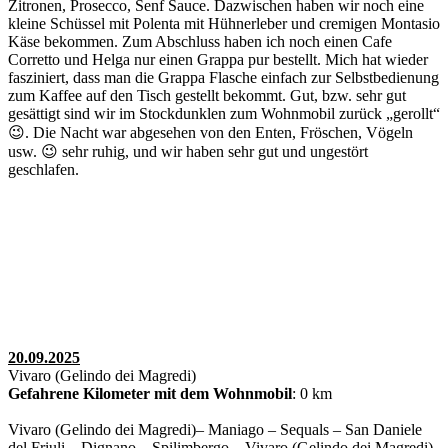
Zitronen, Prosecco, Senf Sauce. Dazwischen haben wir noch eine
kleine Schüssel mit Polenta mit Hühnerleber und cremigen Montasio
Käse bekommen. Zum Abschluss haben ich noch einen Cafe
Corretto und Helga nur einen Grappa pur bestellt. Mich hat wieder
fasziniert, dass man die Grappa Flasche einfach zur Selbstbedienung
zum Kaffee auf den Tisch gestellt bekommt. Gut, bzw. sehr gut
gesättigt sind wir im Stockdunklen zum Wohnmobil zurück „gerollt“
😉. Die Nacht war abgesehen von den Enten, Fröschen, Vögeln
usw. 😉 sehr ruhig, und wir haben sehr gut und ungestört
geschlafen.
20.09.2025
Vivaro (Gelindo dei Magredi)
Gefahrene Kilometer mit dem Wohnmobil
: 0 km
Vivaro (Gelindo dei Magredi)– Maniago – Sequals – San Daniele
del Friuli – Dignano – Spilimbergo – Vivaro (Gelindo dei Magredi)