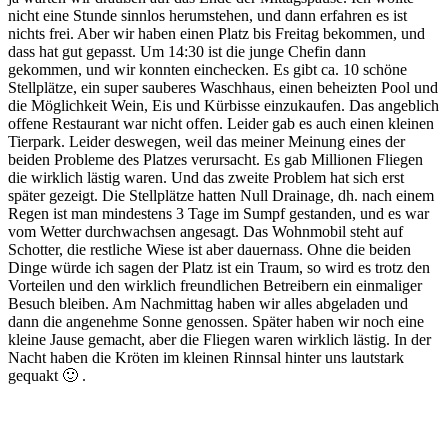
nicht eine Stunde sinnlos herumstehen, und dann erfahren es ist
nichts frei. Aber wir haben einen Platz bis Freitag bekommen, und
dass hat gut gepasst. Um 14:30 ist die junge Chefin dann
gekommen, und wir konnten einchecken. Es gibt ca. 10 schöne
Stellplätze, ein super sauberes Waschhaus, einen beheizten Pool und
die Möglichkeit Wein, Eis und Kürbisse einzukaufen. Das angeblich
offene Restaurant war nicht offen. Leider gab es auch einen kleinen
Tierpark. Leider deswegen, weil das meiner Meinung eines der
beiden Probleme des Platzes verursacht. Es gab Millionen Fliegen
die wirklich lästig waren. Und das zweite Problem hat sich erst
später gezeigt. Die Stellplätze hatten Null Drainage, dh. nach einem
Regen ist man mindestens 3 Tage im Sumpf gestanden, und es war
vom Wetter durchwachsen angesagt. Das Wohnmobil steht auf
Schotter, die restliche Wiese ist aber dauernass. Ohne die beiden
Dinge würde ich sagen der Platz ist ein Traum, so wird es trotz den
Vorteilen und den wirklich freundlichen Betreibern ein einmaliger
Besuch bleiben. Am Nachmittag haben wir alles abgeladen und
dann die angenehme Sonne genossen. Später haben wir noch eine
kleine Jause gemacht, aber die Fliegen waren wirklich lästig. In der
Nacht haben die Kröten im kleinen Rinnsal hinter uns lautstark
gequakt 🙂 .