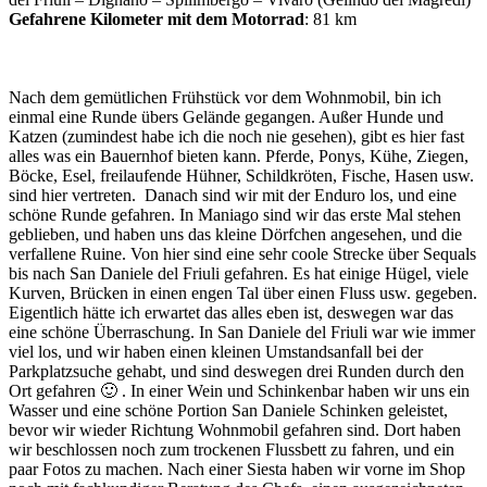
Gefahrene Kilometer mit dem Motorrad
: 81 km
Nach dem gemütlichen Frühstück vor dem Wohnmobil, bin ich
einmal eine Runde übers Gelände gegangen. Außer Hunde und
Katzen (zumindest habe ich die noch nie gesehen), gibt es hier fast
alles was ein Bauernhof bieten kann. Pferde, Ponys, Kühe, Ziegen,
Böcke, Esel, freilaufende Hühner, Schildkröten, Fische, Hasen usw.
sind hier vertreten. Danach sind wir mit der Enduro los, und eine
schöne Runde gefahren. In Maniago sind wir das erste Mal stehen
geblieben, und haben uns das kleine Dörfchen angesehen, und die
verfallene Ruine. Von hier sind eine sehr coole Strecke über Sequals
bis nach San Daniele del Friuli gefahren. Es hat einige Hügel, viele
Kurven, Brücken in einen engen Tal über einen Fluss usw. gegeben.
Eigentlich hätte ich erwartet das alles eben ist, deswegen war das
eine schöne Überraschung. In San Daniele del Friuli war wie immer
viel los, und wir haben einen kleinen Umstandsanfall bei der
Parkplatzsuche gehabt, und sind deswegen drei Runden durch den
Ort gefahren 🙂 . In einer Wein und Schinkenbar haben wir uns ein
Wasser und eine schöne Portion San Daniele Schinken geleistet,
bevor wir wieder Richtung Wohnmobil gefahren sind. Dort haben
wir beschlossen noch zum trockenen Flussbett zu fahren, und ein
paar Fotos zu machen. Nach einer Siesta haben wir vorne im Shop