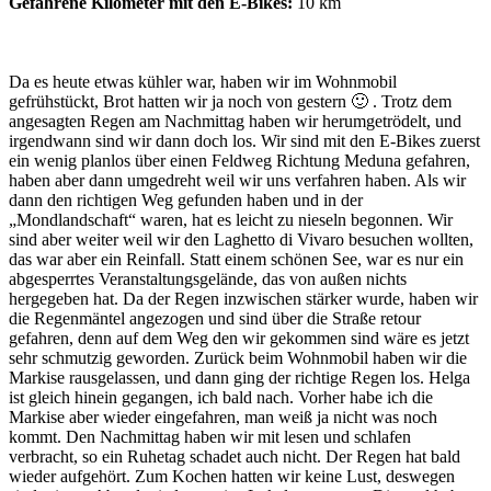
Gefahrene Kilometer mit den E-Bikes:
10 km
Da es heute etwas kühler war, haben wir im Wohnmobil
gefrühstückt, Brot hatten wir ja noch von gestern 🙂 . Trotz dem
angesagten Regen am Nachmittag haben wir herumgetrödelt, und
irgendwann sind wir dann doch los. Wir sind mit den E-Bikes zuerst
ein wenig planlos über einen Feldweg Richtung Meduna gefahren,
haben aber dann umgedreht weil wir uns verfahren haben. Als wir
dann den richtigen Weg gefunden haben und in der
„Mondlandschaft“ waren, hat es leicht zu nieseln begonnen. Wir
sind aber weiter weil wir den Laghetto di Vivaro besuchen wollten,
das war aber ein Reinfall. Statt einem schönen See, war es nur ein
abgesperrtes Veranstaltungsgelände, das von außen nichts
hergegeben hat. Da der Regen inzwischen stärker wurde, haben wir
die Regenmäntel angezogen und sind über die Straße retour
gefahren, denn auf dem Weg den wir gekommen sind wäre es jetzt
sehr schmutzig geworden. Zurück beim Wohnmobil haben wir die
Markise rausgelassen, und dann ging der richtige Regen los. Helga
ist gleich hinein gegangen, ich bald nach. Vorher habe ich die
Markise aber wieder eingefahren, man weiß ja nicht was noch
kommt. Den Nachmittag haben wir mit lesen und schlafen
verbracht, so ein Ruhetag schadet auch nicht. Der Regen hat bald
wieder aufgehört. Zum Kochen hatten wir keine Lust, deswegen