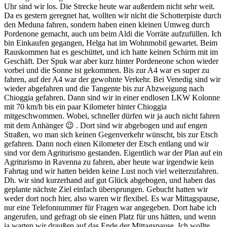
Uhr sind wir los. Die Strecke heute war außerdem nicht sehr weit.
Da es gestern geregnet hat, wollten wir nicht die Schotterpiste durch
den Meduna fahren, sondern haben einen kleinen Umweg durch
Pordenone gemacht, auch um beim Aldi die Vorräte aufzufüllen. Ich
bin Einkaufen gegangen, Helga hat im Wohnmobil gewartet. Beim
Rauskommen hat es geschüttet, und ich hatte keinen Schirm mit im
Geschäft. Der Spuk war aber kurz hinter Pordeneone schon wieder
vorbei und die Sonne ist gekommen. Bis zur A4 war es super zu
fahren, auf der A4 war der gewohnte Verkehr. Bei Venedig sind wir
wieder abgefahren und die Tangente bis zur Abzweigung nach
Chioggia gefahren. Dann sind wir in einer endlosen LKW Kolonne
mit 70 km/h bis ein paar Kilometer hinter Chioggia
mitgeschwommen. Wobei, schneller dürfen wir ja auch nicht fahren
mit dem Anhänger 😉 . Dort sind wir abgebogen und auf engen
Straßen, wo man sich keinen Gegenverkehr wünscht, bis zur Etsch
gefahren. Dann noch einen Kilometer der Etsch entlang und wir
sind vor dem Agriturismo gestanden. Eigentlich war der Plan auf ein
Agriturismo in Ravenna zu fahren, aber heute war irgendwie kein
Fahrtag und wir hatten beiden keine Lust noch viel weiterzufahren.
Dh. wir sind kurzerhand auf gut Glück abgebogen, und haben das
geplante nächste Ziel einfach übersprungen. Gebucht hatten wir
weder dort noch hier, also waren wir flexibel. Es war Mittagspause,
nur eine Telefonnummer für Fragen war angegeben. Dort habe ich
angerufen, und gefragt ob sie einen Platz für uns hätten, und wenn
ja warten wir draußen auf das Ende der Mittagspause. Ich wollte