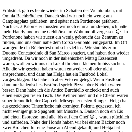
Frühstück gab es heute wieder im Schatten der Weintrauben, mit
Omnia Bachbrötchen. Danach sind wir noch ein wenig am
Campingplatz geblieben, und später nach Pordenone gefahren.
Nach ca. 3 Kilometer mussten wir noch einmal umdrehen, ich hatte
mein Handy und meine Geldbörse im Wohnmobil vergessen 🙁 . In
Pordenone haben wir zuerst ein wenig gebraucht das Zentrum zu
finden, und uns dann nahe dem Corso Garibaldi eingeparkt. Im Ort
war gerade ein Bücherfest und sehr viel los. Wir sind bis zum
Duomo Concattedrale di San Marco spaziert, und haben dort wieder
umgedreht. Da wir noch in der italienischen Mittag Essenszeit
waren, wollten wir uns ein Lokal für einen kleinen Imbiss suchen.
Alle die wir gesehen haben waren entweder voll oder nicht
ansprechend, und dann hat Helga hat ein Fastfood Lokal
vorgeschlagen. Da habe ich aber Veto eingelegt. Wenn Fastfood
dann nur italienisches Fastfood sprich Pizza, aber Nudeln wären
besser. Dann habe ich die Antico Burchiello entdeckt und auch
einen einzigen freien Tisch. Die Kellnerinnen und die Chefin waren
super freundlich, der Capo ein Miesepeter ersten Ranges. Helga hat
ausgezeichnete Tintenfische mit cremigen Polenta gegessen, ich
nicht weniger gute Spaghetti mit Muscheln. Danach noch ein Eis
und einen Espresso, und alle, bis auf den Chef 😉 , waren glücklich
und zufrieden. Nahe der Honda haben wir bei einem Bäcker noch
zwei Brötchen für eine Jause am Abend gekauft, und Helga hat