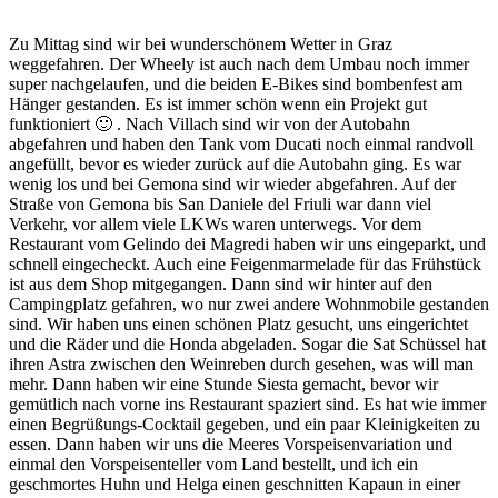
Zu Mittag sind wir bei wunderschönem Wetter in Graz
weggefahren. Der Wheely ist auch nach dem Umbau noch immer
super nachgelaufen, und die beiden E-Bikes sind bombenfest am
Hänger gestanden. Es ist immer schön wenn ein Projekt gut
funktioniert 🙂 . Nach Villach sind wir von der Autobahn
abgefahren und haben den Tank vom Ducati noch einmal randvoll
angefüllt, bevor es wieder zurück auf die Autobahn ging. Es war
wenig los und bei Gemona sind wir wieder abgefahren. Auf der
Straße von Gemona bis San Daniele del Friuli war dann viel
Verkehr, vor allem viele LKWs waren unterwegs. Vor dem
Restaurant vom Gelindo dei Magredi haben wir uns eingeparkt, und
schnell eingecheckt. Auch eine Feigenmarmelade für das Frühstück
ist aus dem Shop mitgegangen. Dann sind wir hinter auf den
Campingplatz gefahren, wo nur zwei andere Wohnmobile gestanden
sind. Wir haben uns einen schönen Platz gesucht, uns eingerichtet
und die Räder und die Honda abgeladen. Sogar die Sat Schüssel hat
ihren Astra zwischen den Weinreben durch gesehen, was will man
mehr. Dann haben wir eine Stunde Siesta gemacht, bevor wir
gemütlich nach vorne ins Restaurant spaziert sind. Es hat wie immer
einen Begrüßungs-Cocktail gegeben, und ein paar Kleinigkeiten zu
essen. Dann haben wir uns die Meeres Vorspeisenvariation und
einmal den Vorspeisenteller vom Land bestellt, und ich ein
geschmortes Huhn und Helga einen geschnitten Kapaun in einer