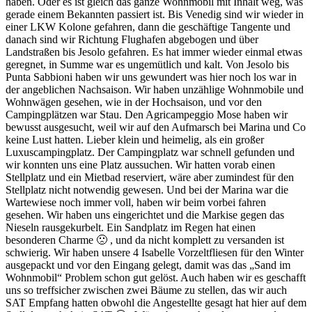
haben. Oder es ist gleich das ganze Wohnmobil mit Inhalt weg, was
gerade einem Bekannten passiert ist. Bis Venedig sind wir wieder in
einer LKW Kolone gefahren, dann die geschäftige Tangente und
danach sind wir Richtung Flughafen abgebogen und über
Landstraßen bis Jesolo gefahren. Es hat immer wieder einmal etwas
geregnet, in Summe war es ungemütlich und kalt. Von Jesolo bis
Punta Sabbioni haben wir uns gewundert was hier noch los war in
der angeblichen Nachsaison. Wir haben unzählige Wohnmobile und
Wohnwägen gesehen, wie in der Hochsaison, und vor den
Campingplätzen war Stau. Den Agricampeggio Mose haben wir
bewusst ausgesucht, weil wir auf den Aufmarsch bei Marina und Co
keine Lust hatten. Lieber klein und heimelig, als ein großer
Luxuscampingplatz. Der Campingplatz war schnell gefunden und
wir konnten uns eine Platz aussuchen. Wir hatten vorab einen
Stellplatz und ein Mietbad reserviert, wäre aber zumindest für den
Stellplatz nicht notwendig gewesen. Und bei der Marina war die
Wartewiese noch immer voll, haben wir beim vorbei fahren
gesehen. Wir haben uns eingerichtet und die Markise gegen das
Nieseln rausgekurbelt. Ein Sandplatz im Regen hat einen
besonderen Charme 🙁 , und da nicht komplett zu versanden ist
schwierig. Wir haben unsere 4 Isabelle Vorzeltfliesen für den Winter
ausgepackt und vor den Eingang gelegt, damit was das „Sand im
Wohnmobil“ Problem schon gut gelöst. Auch haben wir es geschafft
uns so treffsicher zwischen zwei Bäume zu stellen, das wir auch
SAT Empfang hatten obwohl die Angestellte gesagt hat hier auf dem