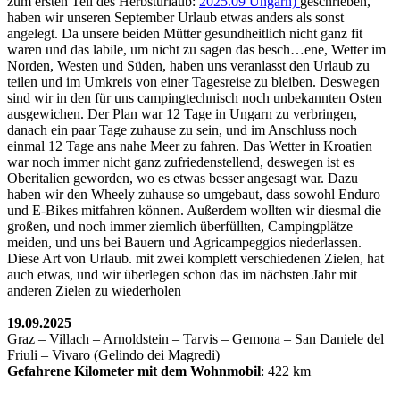
zum ersten Teil des Herbsturlaub:
2025.09 Ungarn)
geschrieben,
haben wir unseren September Urlaub etwas anders als sonst
angelegt. Da unsere beiden Mütter gesundheitlich nicht ganz fit
waren und das labile, um nicht zu sagen das besch…ene, Wetter im
Norden, Westen und Süden, haben uns veranlasst den Urlaub zu
teilen und im Umkreis von einer Tagesreise zu bleiben. Deswegen
sind wir in den für uns campingtechnisch noch unbekannten Osten
ausgewichen. Der Plan war 12 Tage in Ungarn zu verbringen,
danach ein paar Tage zuhause zu sein, und im Anschluss noch
einmal 12 Tage ans nahe Meer zu fahren. Das Wetter in Kroatien
war noch immer nicht ganz zufriedenstellend, deswegen ist es
Oberitalien geworden, wo es etwas besser angesagt war. Dazu
haben wir den Wheely zuhause so umgebaut, dass sowohl Enduro
und E-Bikes mitfahren können. Außerdem wollten wir diesmal die
großen, und noch immer ziemlich überfüllten, Campingplätze
meiden, und uns bei Bauern und Agricampeggios niederlassen.
Diese Art von Urlaub. mit zwei komplett verschiedenen Zielen, hat
auch etwas, und wir überlegen schon das im nächsten Jahr mit
anderen Zielen zu wiederholen
19.09.2025
Graz – Villach – Arnoldstein – Tarvis – Gemona – San Daniele del
Friuli – Vivaro (Gelindo dei Magredi)
Gefahrene Kilometer mit dem Wohnmobil
: 422 km