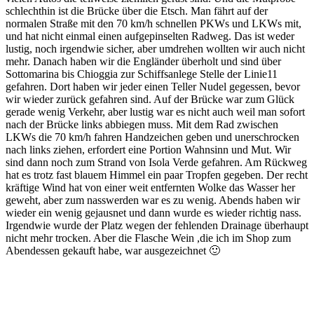
schlechthin ist die Brücke über die Etsch. Man fährt auf der
normalen Straße mit den 70 km/h schnellen PKWs und LKWs mit,
und hat nicht einmal einen aufgepinselten Radweg. Das ist weder
lustig, noch irgendwie sicher, aber umdrehen wollten wir auch nicht
mehr. Danach haben wir die Engländer überholt und sind über
Sottomarina bis Chioggia zur Schiffsanlege Stelle der Linie11
gefahren. Dort haben wir jeder einen Teller Nudel gegessen, bevor
wir wieder zurück gefahren sind. Auf der Brücke war zum Glück
gerade wenig Verkehr, aber lustig war es nicht auch weil man sofort
nach der Brücke links abbiegen muss. Mit dem Rad zwischen
LKWs die 70 km/h fahren Handzeichen geben und unerschrocken
nach links ziehen, erfordert eine Portion Wahnsinn und Mut. Wir
sind dann noch zum Strand von Isola Verde gefahren. Am Rückweg
hat es trotz fast blauem Himmel ein paar Tropfen gegeben. Der recht
kräftige Wind hat von einer weit entfernten Wolke das Wasser her
geweht, aber zum nasswerden war es zu wenig. Abends haben wir
wieder ein wenig gejausnet und dann wurde es wieder richtig nass.
Irgendwie wurde der Platz wegen der fehlenden Drainage überhaupt
nicht mehr trocken. Aber die Flasche Wein ,die ich im Shop zum
Abendessen gekauft habe, war ausgezeichnet 🙂