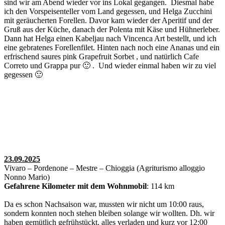
sind wir am Abend wieder vor ins Lokal gegangen. Diesmal habe
ich den Vorspeisenteller vom Land gegessen, und Helga Zucchini
mit geräucherten Forellen. Davor kam wieder der Aperitif und der
Gruß aus der Küche, danach der Polenta mit Käse und Hühnerleber.
Dann hat Helga einen Kabeljau nach Vincenca Art bestellt, und ich
eine gebratenes Forellenfilet. Hinten nach noch eine Ananas und ein
erfrischend saures pink Grapefruit Sorbet , und natürlich Cafe
Correto und Grappa pur 🙂 . Und wieder einmal haben wir zu viel
gegessen 🙂
23.09.2025
Vivaro – Pordenone – Mestre – Chioggia (Agriturismo alloggio
Nonno Mario)
Gefahrene Kilometer mit dem Wohnmobil
: 114 km
Da es schon Nachsaison war, mussten wir nicht um 10:00 raus,
sondern konnten noch stehen bleiben solange wir wollten. Dh. wir
haben gemütlich gefrühstückt, alles verladen und kurz vor 12:00