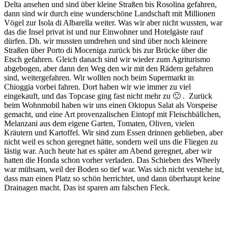
Delta ansehen und sind über kleine Straßen bis Rosolina gefahren,
dann sind wir durch eine wunderschöne Landschaft mit Millionen
Vögel zur Isola di Albarella weiter. Was wir aber nicht wussten, war
das die Insel privat ist und nur Einwohner und Hotelgäste rauf
dürfen. Dh. wir mussten umdrehen und sind über noch kleinere
Straßen über Porto di Moceniga zurück bis zur Brücke über die
Etsch gefahren. Gleich danach sind wir wieder zum Agriturismo
abgebogen, aber dann den Weg den wir mit den Rädern gefahren
sind, weitergefahren. Wir wollten noch beim Supermarkt in
Chioggia vorbei fahren. Dort haben wir wie immer zu viel
eingekauft, und das Topcase ging fast nicht mehr zu 🙂 . Zurück
beim Wohnmobil haben wir uns einen Oktopus Salat als Vorspeise
gemacht, und eine Art provenzalischen Eintopf mit Fleischbällchen,
Melanzani aus dem eigene Garten, Tomaten, Oliven, vielen
Kräutern und Kartoffel. Wir sind zum Essen drinnen geblieben, aber
nicht weil es schon geregnet hätte, sondern weil uns die Fliegen zu
lästig war. Auch heute hat es später am Abend geregnet, aber wir
hatten die Honda schon vorher verladen. Das Schieben des Wheely
war mühsam, weil der Boden so tief war. Was sich nicht verstehe ist,
dass man einen Platz so schön herrichtet, und dann überhaupt keine
Drainagen macht. Das ist sparen am falschen Fleck.