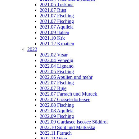
2021.05 Toskana
2021.07 Rust
2021.07 Fisching
2021.07 Fisching
2021.07 Aquileia
2021.09 Italien
2021.10 Krk
2021.12 Kroatien
2022
2022.02 Vrsar
2022.04 Venedig
2022.04 Lignano
2022.05 Fisching
2022.06 Apulien und mehr
2022.07 Fisching
2022.07 Buje
2022.07 Farrach und Mureck
2022.07 Gösselsdorfersee
2022.08 Fisching
2022.08 Aquileia
2022.09 Fisching
2022.09 Gardasee Iseosee Südtirol
2022.10 Split und Markaska
2022.11 Farrach
2022.11 Wien