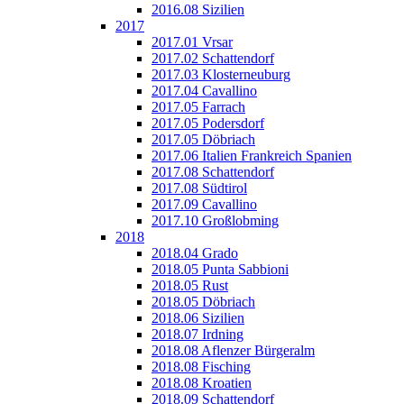
2016.08 Sizilien
2017
2017.01 Vrsar
2017.02 Schattendorf
2017.03 Klosterneuburg
2017.04 Cavallino
2017.05 Farrach
2017.05 Podersdorf
2017.05 Döbriach
2017.06 Italien Frankreich Spanien
2017.08 Schattendorf
2017.08 Südtirol
2017.09 Cavallino
2017.10 Großlobming
2018
2018.04 Grado
2018.05 Punta Sabbioni
2018.05 Rust
2018.05 Döbriach
2018.06 Sizilien
2018.07 Irdning
2018.08 Aflenzer Bürgeralm
2018.08 Fisching
2018.08 Kroatien
2018.09 Schattendorf