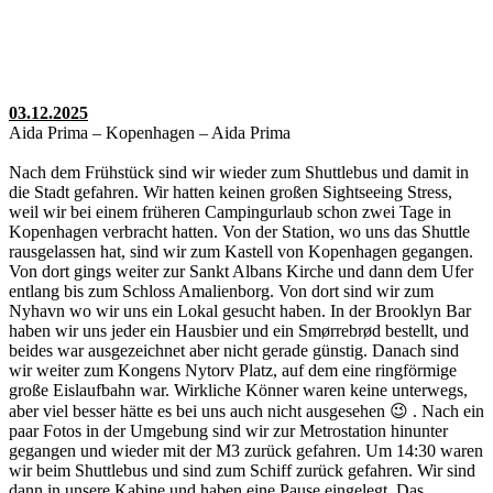
03.12.2025
Aida Prima – Kopenhagen – Aida Prima
Nach dem Frühstück sind wir wieder zum Shuttlebus und damit in
die Stadt gefahren. Wir hatten keinen großen Sightseeing Stress,
weil wir bei einem früheren Campingurlaub schon zwei Tage in
Kopenhagen verbracht hatten. Von der Station, wo uns das Shuttle
rausgelassen hat, sind wir zum Kastell von Kopenhagen gegangen.
Von dort gings weiter zur Sankt Albans Kirche und dann dem Ufer
entlang bis zum Schloss Amalienborg. Von dort sind wir zum
Nyhavn wo wir uns ein Lokal gesucht haben. In der Brooklyn Bar
haben wir uns jeder ein Hausbier und ein Smørrebrød bestellt, und
beides war ausgezeichnet aber nicht gerade günstig. Danach sind
wir weiter zum Kongens Nytorv Platz, auf dem eine ringförmige
große Eislaufbahn war. Wirkliche Könner waren keine unterwegs,
aber viel besser hätte es bei uns auch nicht ausgesehen 😉 . Nach ein
paar Fotos in der Umgebung sind wir zur Metrostation hinunter
gegangen und wieder mit der M3 zurück gefahren. Um 14:30 waren
wir beim Shuttlebus und sind zum Schiff zurück gefahren. Wir sind
dann in unsere Kabine und haben eine Pause eingelegt. Das