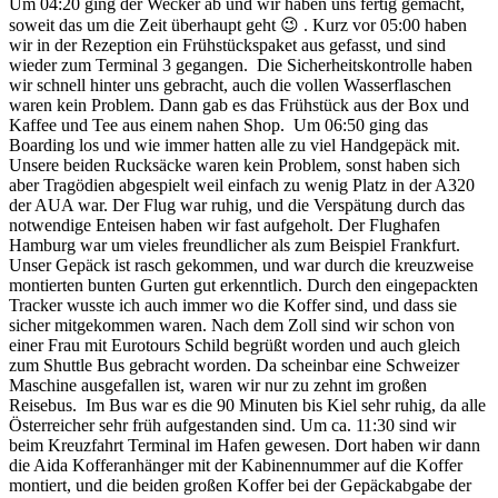
Um 04:20 ging der Wecker ab und wir haben uns fertig gemacht,
soweit das um die Zeit überhaupt geht 😉 . Kurz vor 05:00 haben
wir in der Rezeption ein Frühstückspaket aus gefasst, und sind
wieder zum Terminal 3 gegangen. Die Sicherheitskontrolle haben
wir schnell hinter uns gebracht, auch die vollen Wasserflaschen
waren kein Problem. Dann gab es das Frühstück aus der Box und
Kaffee und Tee aus einem nahen Shop. Um 06:50 ging das
Boarding los und wie immer hatten alle zu viel Handgepäck mit.
Unsere beiden Rucksäcke waren kein Problem, sonst haben sich
aber Tragödien abgespielt weil einfach zu wenig Platz in der A320
der AUA war. Der Flug war ruhig, und die Verspätung durch das
notwendige Enteisen haben wir fast aufgeholt. Der Flughafen
Hamburg war um vieles freundlicher als zum Beispiel Frankfurt.
Unser Gepäck ist rasch gekommen, und war durch die kreuzweise
montierten bunten Gurten gut erkenntlich. Durch den eingepackten
Tracker wusste ich auch immer wo die Koffer sind, und dass sie
sicher mitgekommen waren. Nach dem Zoll sind wir schon von
einer Frau mit Eurotours Schild begrüßt worden und auch gleich
zum Shuttle Bus gebracht worden. Da scheinbar eine Schweizer
Maschine ausgefallen ist, waren wir nur zu zehnt im großen
Reisebus. Im Bus war es die 90 Minuten bis Kiel sehr ruhig, da alle
Österreicher sehr früh aufgestanden sind. Um ca. 11:30 sind wir
beim Kreuzfahrt Terminal im Hafen gewesen. Dort haben wir dann
die Aida Kofferanhänger mit der Kabinennummer auf die Koffer
montiert, und die beiden großen Koffer bei der Gepäckabgabe der