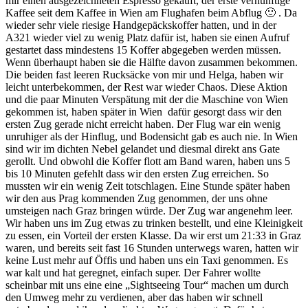
mir einen ausgezeichneten Espresso gekauft, der erste vernünftige
Kaffee seit dem Kaffee in Wien am Flughafen beim Abflug 🙂 . Da
wieder sehr viele riesige Handgepäckskoffer hatten, und in der
A321 wieder viel zu wenig Platz dafür ist, haben sie einen Aufruf
gestartet dass mindestens 15 Koffer abgegeben werden müssen.
Wenn überhaupt haben sie die Hälfte davon zusammen bekommen.
Die beiden fast leeren Rucksäcke von mir und Helga, haben wir
leicht unterbekommen, der Rest war wieder Chaos. Diese Aktion
und die paar Minuten Verspätung mit der die Maschine von Wien
gekommen ist, haben später in Wien dafür gesorgt dass wir den
ersten Zug gerade nicht erreicht haben. Der Flug war ein wenig
unruhiger als der Hinflug, und Bodensicht gab es auch nie. In Wien
sind wir im dichten Nebel gelandet und diesmal direkt ans Gate
gerollt. Und obwohl die Koffer flott am Band waren, haben uns 5
bis 10 Minuten gefehlt dass wir den ersten Zug erreichen. So
mussten wir ein wenig Zeit totschlagen. Eine Stunde später haben
wir den aus Prag kommenden Zug genommen, der uns ohne
umsteigen nach Graz bringen würde. Der Zug war angenehm leer.
Wir haben uns im Zug etwas zu trinken bestellt, und eine Kleinigkeit
zu essen, ein Vorteil der ersten Klasse. Da wir erst um 21:33 in Graz
waren, und bereits seit fast 16 Stunden unterwegs waren, hatten wir
keine Lust mehr auf Öffis und haben uns ein Taxi genommen. Es
war kalt und hat geregnet, einfach super. Der Fahrer wollte
scheinbar mit uns eine eine „Sightseeing Tour“ machen um durch
den Umweg mehr zu verdienen, aber das haben wir schnell