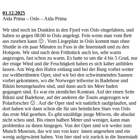
01.12.2025
Aida Prima – Oslo – Aida Prima
Wir sind noch im Dunklen in den Fjord von Oslo eingefahren, und
haben so gegen 08:00 in Oslo angelegt. Fein wenn man vom Bett
aus zusehen kann 🙂 . Vom Liegeplatz in Oslo kommt man ohne
Shuttle in ein paar Minuten zu Fuss in die Innenstadt und zu den
Hotspots. Wir sind nach dem Frühstück auch los, sehr warm
angezogen, fast schon zu warm. Es hatte so um die 4 bis 5 Grad, nur
der eisige Wind und die Feuchtigkeit haben es sich kälter anfühlen
lassen. Am Weg den Hafen entlang und bei der Burg vorbei weiter
zur weltberühmten Oper, sind wir bei den schwimmenden Saunen
vorbei gekommen, wo die Norweger teilweise in Badehose und
Bikini herumgelaufen sind, und dann auch ins Meer baden
gegangen sind. Es war ein ziemlicher Kontrast. Auf der einen Seite
Bikini und Badehose, auf der anderen die Touris angezogen wie
Polarforscher 🙂 . Auf die Oper sind wir natürlich raufgelaufen, und
dort haben wir dann schon die für uns heimlichen Stars von Oslo
das erste Mal gesehen. Es gibt unzählige junge Möwen, die absolut
nicht scheu sind. Bis einen halben Meter und weniger, kann man
problemlos zu ihnen hingegen. Von der Oper sind wir weiter zum
Munch Museum, das wir uns von kurz innen angesehen und ein
wenig aufgewärmt haben. Von hier sind wir zurück in die Innenstadt