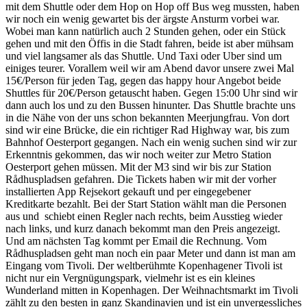
mit dem Shuttle oder dem Hop on Hop off Bus weg mussten, haben
wir noch ein wenig gewartet bis der ärgste Ansturm vorbei war.
Wobei man kann natürlich auch 2 Stunden gehen, oder ein Stück
gehen und mit den Öffis in die Stadt fahren, beide ist aber mühsam
und viel langsamer als das Shuttle. Und Taxi oder Uber sind um
einiges teurer. Vorallem weil wir am Abend davor unsere zwei Mal
15€/Person für jeden Tag, gegen das happy hour Angebot beide
Shuttles für 20€/Person getauscht haben. Gegen 15:00 Uhr sind wir
dann auch los und zu den Bussen hinunter. Das Shuttle brachte uns
in die Nähe von der uns schon bekannten Meerjungfrau. Von dort
sind wir eine Brücke, die ein richtiger Rad Highway war, bis zum
Bahnhof Oesterport gegangen. Nach ein wenig suchen sind wir zur
Erkenntnis gekommen, das wir noch weiter zur Metro Station
Oesterport gehen müssen. Mit der M3 sind wir bis zur Station
Rådhuspladsen gefahren. Die Tickets haben wir mit der vorher
installierten App Rejsekort gekauft und per eingegebener
Kreditkarte bezahlt. Bei der Start Station wählt man die Personen
aus und schiebt einen Regler nach rechts, beim Ausstieg wieder
nach links, und kurz danach bekommt man den Preis angezeigt.
Und am nächsten Tag kommt per Email die Rechnung. Vom
Rådhuspladsen geht man noch ein paar Meter und dann ist man am
Eingang vom Tivoli. Der weltberühmte Kopenhagener Tivoli ist
nicht nur ein Vergnügungspark, vielmehr ist es ein kleines
Wunderland mitten in Kopenhagen. Der Weihnachtsmarkt im Tivoli
zählt zu den besten in ganz Skandinavien und ist ein unvergessliches