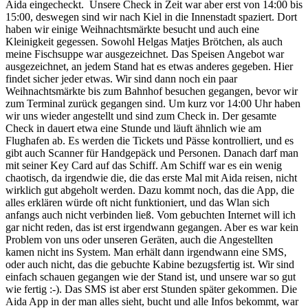
Aida eingecheckt. Unsere Check in Zeit war aber erst von 14:00 bis
15:00, deswegen sind wir nach Kiel in die Innenstadt spaziert. Dort
haben wir einige Weihnachtsmärkte besucht und auch eine
Kleinigkeit gegessen. Sowohl Helgas Matjes Brötchen, als auch
meine Fischsuppe war ausgezeichnet. Das Speisen Angebot war
ausgezeichnet, an jedem Stand hat es etwas anderes gegeben. Hier
findet sicher jeder etwas. Wir sind dann noch ein paar
Weihnachtsmärkte bis zum Bahnhof besuchen gegangen, bevor wir
zum Terminal zurück gegangen sind. Um kurz vor 14:00 Uhr haben
wir uns wieder angestellt und sind zum Check in. Der gesamte
Check in dauert etwa eine Stunde und läuft ähnlich wie am
Flughafen ab. Es werden die Tickets und Pässe kontrolliert, und es
gibt auch Scanner für Handgepäck und Personen. Danach darf man
mit seiner Key Card auf das Schiff. Am Schiff war es ein wenig
chaotisch, da irgendwie die, die das erste Mal mit Aida reisen, nicht
wirklich gut abgeholt werden. Dazu kommt noch, das die App, die
alles erklären würde oft nicht funktioniert, und das Wlan sich
anfangs auch nicht verbinden ließ. Vom gebuchten Internet will ich
gar nicht reden, das ist erst irgendwann gegangen. Aber es war kein
Problem von uns oder unseren Geräten, auch die Angestellten
kamen nicht ins System. Man erhält dann irgendwann eine SMS,
oder auch nicht, das die gebuchte Kabine bezugsfertig ist. Wir sind
einfach schauen gegangen wie der Stand ist, und unsere war so gut
wie fertig :-). Das SMS ist aber erst Stunden später gekommen. Die
Aida App in der man alles sieht, bucht und alle Infos bekommt, war