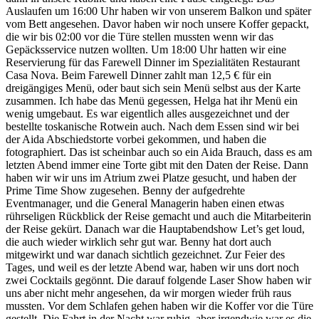
Auslaufen um 16:00 Uhr haben wir von unserem Balkon und später
vom Bett angesehen. Davor haben wir noch unsere Koffer gepackt,
die wir bis 02:00 vor die Türe stellen mussten wenn wir das
Gepäcksservice nutzen wollten. Um 18:00 Uhr hatten wir eine
Reservierung für das Farewell Dinner im Spezialitäten Restaurant
Casa Nova. Beim Farewell Dinner zahlt man 12,5 € für ein
dreigängiges Menü, oder baut sich sein Menü selbst aus der Karte
zusammen. Ich habe das Menü gegessen, Helga hat ihr Menü ein
wenig umgebaut. Es war eigentlich alles ausgezeichnet und der
bestellte toskanische Rotwein auch. Nach dem Essen sind wir bei
der Aida Abschiedstorte vorbei gekommen, und haben die
fotographiert. Das ist scheinbar auch so ein Aida Brauch, dass es am
letzten Abend immer eine Torte gibt mit den Daten der Reise. Dann
haben wir wir uns im Atrium zwei Platze gesucht, und haben der
Prime Time Show zugesehen. Benny der aufgedrehte
Eventmanager, und die General Managerin haben einen etwas
rührseligen Rückblick der Reise gemacht und auch die Mitarbeiterin
der Reise gekürt. Danach war die Hauptabendshow Let’s get loud,
die auch wieder wirklich sehr gut war. Benny hat dort auch
mitgewirkt und war danach sichtlich gezeichnet. Zur Feier des
Tages, und weil es der letzte Abend war, haben wir uns dort noch
zwei Cocktails gegönnt. Die darauf folgende Laser Show haben wir
uns aber nicht mehr angesehen, da wir morgen wieder früh raus
mussten. Vor dem Schlafen gehen haben wir die Koffer vor die Türe
gestellt. Die Fahrt in der Nacht war ruhig, aber irgendwie war es die