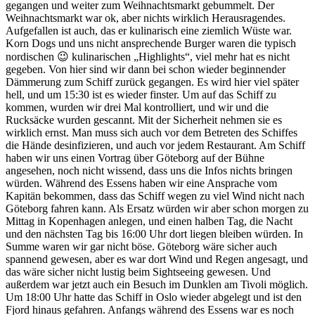
gegangen und weiter zum Weihnachtsmarkt gebummelt. Der
Weihnachtsmarkt war ok, aber nichts wirklich Herausragendes.
Aufgefallen ist auch, das er kulinarisch eine ziemlich Wüste war.
Korn Dogs und uns nicht ansprechende Burger waren die typisch
nordischen 😉 kulinarischen „Highlights“, viel mehr hat es nicht
gegeben. Von hier sind wir dann bei schon wieder beginnender
Dämmerung zum Schiff zurück gegangen. Es wird hier viel später
hell, und um 15:30 ist es wieder finster. Um auf das Schiff zu
kommen, wurden wir drei Mal kontrolliert, und wir und die
Rucksäcke wurden gescannt. Mit der Sicherheit nehmen sie es
wirklich ernst. Man muss sich auch vor dem Betreten des Schiffes
die Hände desinfizieren, und auch vor jedem Restaurant. Am Schiff
haben wir uns einen Vortrag über Göteborg auf der Bühne
angesehen, noch nicht wissend, dass uns die Infos nichts bringen
würden. Während des Essens haben wir eine Ansprache vom
Kapitän bekommen, dass das Schiff wegen zu viel Wind nicht nach
Göteborg fahren kann. Als Ersatz würden wir aber schon morgen zu
Mittag in Kopenhagen anlegen, und einen halben Tag, die Nacht
und den nächsten Tag bis 16:00 Uhr dort liegen bleiben würden. In
Summe waren wir gar nicht böse. Göteborg wäre sicher auch
spannend gewesen, aber es war dort Wind und Regen angesagt, und
das wäre sicher nicht lustig beim Sightseeing gewesen. Und
außerdem war jetzt auch ein Besuch im Dunklen am Tivoli möglich.
Um 18:00 Uhr hatte das Schiff in Oslo wieder abgelegt und ist den
Fjord hinaus gefahren. Anfangs während des Essens war es noch