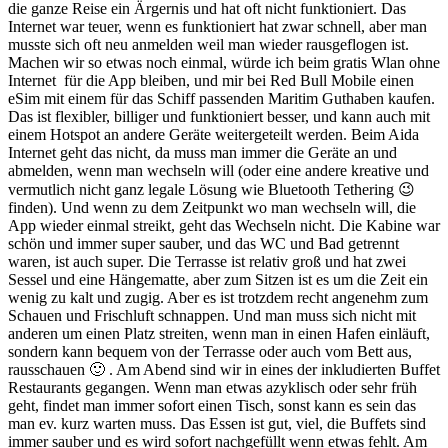
die ganze Reise ein Ärgernis und hat oft nicht funktioniert. Das
Internet war teuer, wenn es funktioniert hat zwar schnell, aber man
musste sich oft neu anmelden weil man wieder rausgeflogen ist.
Machen wir so etwas noch einmal, würde ich beim gratis Wlan ohne
Internet für die App bleiben, und mir bei Red Bull Mobile einen
eSim mit einem für das Schiff passenden Maritim Guthaben kaufen.
Das ist flexibler, billiger und funktioniert besser, und kann auch mit
einem Hotspot an andere Geräte weitergeteilt werden. Beim Aida
Internet geht das nicht, da muss man immer die Geräte an und
abmelden, wenn man wechseln will (oder eine andere kreative und
vermutlich nicht ganz legale Lösung wie Bluetooth Tethering 😉
finden). Und wenn zu dem Zeitpunkt wo man wechseln will, die
App wieder einmal streikt, geht das Wechseln nicht. Die Kabine war
schön und immer super sauber, und das WC und Bad getrennt
waren, ist auch super. Die Terrasse ist relativ groß und hat zwei
Sessel und eine Hängematte, aber zum Sitzen ist es um die Zeit ein
wenig zu kalt und zugig. Aber es ist trotzdem recht angenehm zum
Schauen und Frischluft schnappen. Und man muss sich nicht mit
anderen um einen Platz streiten, wenn man in einen Hafen einläuft,
sondern kann bequem von der Terrasse oder auch vom Bett aus,
rausschauen 🙂 . Am Abend sind wir in eines der inkludierten Buffet
Restaurants gegangen. Wenn man etwas azyklisch oder sehr früh
geht, findet man immer sofort einen Tisch, sonst kann es sein das
man ev. kurz warten muss. Das Essen ist gut, viel, die Buffets sind
immer sauber und es wird sofort nachgefüllt wenn etwas fehlt. Am