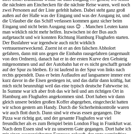
die nächsten am Einchecken für die nächste Reise waren, weil noch
zwei Personen auf der Liste gefehlt haben. Dabei steht ganz groß
außen auf der Halle was der Eingang und was der Ausgang ist, und
die Urlauber die das Schiff verlassen kommen ganz sicher beim
Eingang und nicht beim Ausgang raus 😉 . Manchen Leuten kann
man wirklich nicht mehr helfen. Inzwischen ist der Bus auch
aufgetaucht und wir konnten Richtung Hamburg Flughafen starten.
Der Busfahrer war irgendwie auch nicht wirklich
vertrauenserweckend. Zuerst ist er an den falschen Abholort
gefahren, dann mit uns gegen die Einbahn rausgefahren (angemault
von den Ordnern), danach hat er in der ersten Kurve den Gehsteig
mitgenommen und auf der Autobahn hat er es nicht geschafft gerade
auf der Spur zu bleiben. Er ist laufend in der Spur von links nach
rechts gependelt. Dass er beim Auflaufen auf langsamere immer erst
kurz davor in die Eisen gestiegen ist, und das dafür dann kräftig, hat
mich nicht beunruhigt weil das eine typisch deutsche Fahrweise ist.
In Summe war ich aber froh das wir heil und am richtigen Ort in
Hamburg am Flughafen angekommen sind. Dort haben wir dann
gleich unsere beiden großen Koffer abgegeben, eingecheckt hatten
wir schon gestern am Handy. Durch die Sicherheitskontrolle waren
wir auch flott durch. Dann sind wir etwas essen gegangen. Die
Pizza war richtig gut, und der gesamte Flughafen war viel
freundlicher als es zum Beispiel beim London Flug in Frankfurt war.
Nach dem Essen sind wir zu unserem Gate gegangen. Dort habe ich