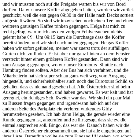
und wir mussten noch auf die Freigabe warten bis wir von Bord
durften. Da wir unsere Koffer abgegeben hatten, wurden wir zurück
geschickt, weil die erst gegen 09:30 in der Halle nach Decks sortiert
aufgestellt wären. So sind wir inzwischen noch einen Tee und einen
weiteren grausigen Kaffee trinken gegangen. Helga hat mich zu
recht gefragt warum ich aus den vorigen Fehlversuchen nichts
gelernt habe 🙂 . Um 09:15 kam die Durchsage dass die Koffer
bereit stünden, und wir sind nach unten gegangen. Helgas Koffer
haben wir sofort gefunden, meiner war zuerst trotz der auffälligen
Gurten nicht zu finden. Er ist aber nur ganz hinten an dem Fenster,
versteckt hinter einem größeren Koffer gestanden. Dann sind wir
zum Ausgang gegangen, wo wir unser Eurotours Shuttle nach
Hamburg finden sollten. Aber der Bus hat sich verfahren, und die
Mitarbeiterin hat sich super schlau ganz weit weg vom Ausgang
hingestellt, und sicherheitshalber auch noch das Eurotours Schild so
gehalten dass es niemand gesehen hat. Alle Österreicher sind beim
Ausgang herumgestanden, und haben gewartet. Es war kalt und hat
geregnet, ein richtiges Sch..ßwetter war das. Wir sind ein paar Mal
zu Bussen fragen gegangen und irgendwann hab ich auf der
anderen Seite des Parkplatz ein verloren wirkendes Girly
herumstehen gesehen. Ich hab dann Helga, die gerade wieder eine
Runde gegangen ist, angerufen und zu ihr gesagt dass sie ev. die
einmal ansprechen soll. Bingo, das war sie. Danach haben wir die
anderen Österreicher eingesammelt und sie hat alle eingetragen auf
ihrer Liste. Daraufhin wollte sie zum Eingang !!!! gehen, wo schon