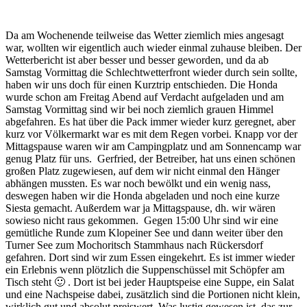
Da am Wochenende teilweise das Wetter ziemlich mies angesagt
war, wollten wir eigentlich auch wieder einmal zuhause bleiben. Der
Wetterbericht ist aber besser und besser geworden, und da ab
Samstag Vormittag die Schlechtwetterfront wieder durch sein sollte,
haben wir uns doch für einen Kurztrip entschieden. Die Honda
wurde schon am Freitag Abend auf Verdacht aufgeladen und am
Samstag Vormittag sind wir bei noch ziemlich grauen Himmel
abgefahren. Es hat über die Pack immer wieder kurz geregnet, aber
kurz vor Völkermarkt war es mit dem Regen vorbei. Knapp vor der
Mittagspause waren wir am Campingplatz und am Sonnencamp war
genug Platz für uns. Gerfried, der Betreiber, hat uns einen schönen
großen Platz zugewiesen, auf dem wir nicht einmal den Hänger
abhängen mussten. Es war noch bewölkt und ein wenig nass,
deswegen haben wir die Honda abgeladen und noch eine kurze
Siesta gemacht. Außerdem war ja Mittagspause, dh. wir wären
sowieso nicht raus gekommen. Gegen 15:00 Uhr sind wir eine
gemütliche Runde zum Klopeiner See und dann weiter über den
Turner See zum Mochoritsch Stammhaus nach Rückersdorf
gefahren. Dort sind wir zum Essen eingekehrt. Es ist immer wieder
ein Erlebnis wenn plötzlich die Suppenschüssel mit Schöpfer am
Tisch steht 🙂 . Dort ist bei jeder Hauptspeise eine Suppe, ein Salat
und eine Nachspeise dabei, zusätzlich sind die Portionen nicht klein,
wirklich gut und absolut preiswert. Was lustig gewesen ist, das zur