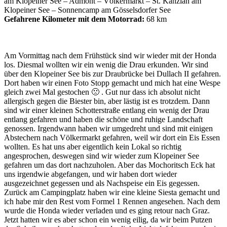
am Klopeiner See – Admont – Völkermarkt – St. Kanzian am
Klopeiner See – Sonnencamp am Gösselsdorfer See
Gefahrene Kilometer mit dem Motorrad:
68 km
Am Vormittag nach dem Frühstück sind wir wieder mit der Honda
los. Diesmal wollten wir ein wenig die Drau erkunden. Wir sind
über den Klopeiner See bis zur Draubrücke bei Dullach II gefahren.
Dort haben wir einen Foto Stopp gemacht und mich hat eine Wespe
gleich zwei Mal gestochen 🙁 . Gut nur dass ich absolut nicht
allergisch gegen die Biester bin, aber lästig ist es trotzdem. Dann
sind wir einer kleinen Schotterstraße entlang ein wenig der Drau
entlang gefahren und haben die schöne und ruhige Landschaft
genossen. Irgendwann haben wir umgedreht und sind mit einigen
Abstechern nach Völkermarkt gefahren, weil wir dort ein Eis Essen
wollten. Es hat uns aber eigentlich kein Lokal so richtig
angesprochen, deswegen sind wir wieder zum Klopeiner See
gefahren um das dort nachzuholen. Aber das Mochoritsch Eck hat
uns irgendwie abgefangen, und wir haben dort wieder
ausgezeichnet gegessen und als Nachspeise ein Eis gegessen.
Zurück am Campingplatz haben wir eine kleine Siesta gemacht und
ich habe mir den Rest vom Formel 1 Rennen angesehen. Nach dem
wurde die Honda wieder verladen und es ging retour nach Graz.
Jetzt hatten wir es aber schon ein wenig eilig, da wir beim Putzen