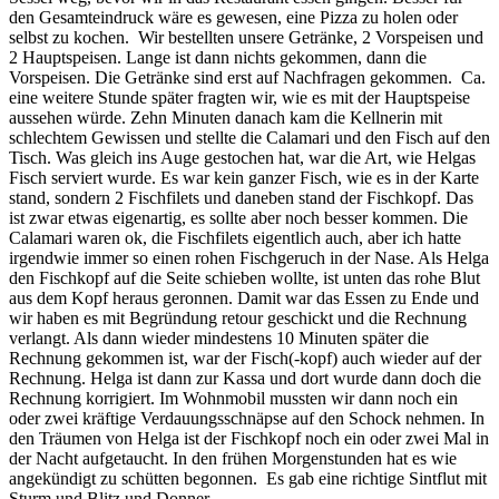
den Gesamteindruck wäre es gewesen, eine Pizza zu holen oder
selbst zu kochen. Wir bestellten unsere Getränke, 2 Vorspeisen und
2 Hauptspeisen. Lange ist dann nichts gekommen, dann die
Vorspeisen. Die Getränke sind erst auf Nachfragen gekommen. Ca.
eine weitere Stunde später fragten wir, wie es mit der Hauptspeise
aussehen würde. Zehn Minuten danach kam die Kellnerin mit
schlechtem Gewissen und stellte die Calamari und den Fisch auf den
Tisch. Was gleich ins Auge gestochen hat, war die Art, wie Helgas
Fisch serviert wurde. Es war kein ganzer Fisch, wie es in der Karte
stand, sondern 2 Fischfilets und daneben stand der Fischkopf. Das
ist zwar etwas eigenartig, es sollte aber noch besser kommen. Die
Calamari waren ok, die Fischfilets eigentlich auch, aber ich hatte
irgendwie immer so einen rohen Fischgeruch in der Nase. Als Helga
den Fischkopf auf die Seite schieben wollte, ist unten das rohe Blut
aus dem Kopf heraus geronnen. Damit war das Essen zu Ende und
wir haben es mit Begründung retour geschickt und die Rechnung
verlangt. Als dann wieder mindestens 10 Minuten später die
Rechnung gekommen ist, war der Fisch(-kopf) auch wieder auf der
Rechnung. Helga ist dann zur Kassa und dort wurde dann doch die
Rechnung korrigiert. Im Wohnmobil mussten wir dann noch ein
oder zwei kräftige Verdauungsschnäpse auf den Schock nehmen. In
den Träumen von Helga ist der Fischkopf noch ein oder zwei Mal in
der Nacht aufgetaucht. In den frühen Morgenstunden hat es wie
angekündigt zu schütten begonnen. Es gab eine richtige Sintflut mit
Sturm und Blitz und Donner.