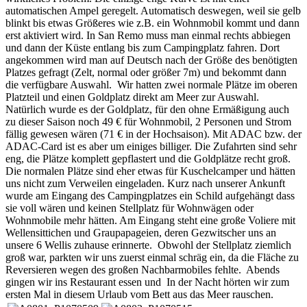
automatischen Ampel geregelt. Automatisch deswegen, weil sie gelb
blinkt bis etwas Größeres wie z.B. ein Wohnmobil kommt und dann
erst aktiviert wird. In San Remo muss man einmal rechts abbiegen
und dann der Küste entlang bis zum Campingplatz fahren. Dort
angekommen wird man auf Deutsch nach der Größe des benötigten
Platzes gefragt (Zelt, normal oder größer 7m) und bekommt dann
die verfügbare Auswahl. Wir hatten zwei normale Plätze im oberen
Platzteil und einen Goldplatz direkt am Meer zur Auswahl.
Natürlich wurde es der Goldplatz, für den ohne Ermäßigung auch
zu dieser Saison noch 49 € für Wohnmobil, 2 Personen und Strom
fällig gewesen wären (71 € in der Hochsaison). Mit ADAC bzw. der
ADAC-Card ist es aber um einiges billiger. Die Zufahrten sind sehr
eng, die Plätze komplett gepflastert und die Goldplätze recht groß.
Die normalen Plätze sind eher etwas für Kuschelcamper und hätten
uns nicht zum Verweilen eingeladen. Kurz nach unserer Ankunft
wurde am Eingang des Campingplatzes ein Schild aufgehängt dass
sie voll wären und keinen Stellplatz für Wohnwägen oder
Wohnmobile mehr hätten. Am Eingang steht eine große Voliere mit
Wellensittichen und Graupapageien, deren Gezwitscher uns an
unsere 6 Wellis zuhause erinnerte. Obwohl der Stellplatz ziemlich
groß war, parkten wir uns zuerst einmal schräg ein, da die Fläche zu
Reversieren wegen des großen Nachbarmobiles fehlte. Abends
gingen wir ins Restaurant essen und In der Nacht hörten wir zum
ersten Mal in diesem Urlaub vom Bett aus das Meer rauschen.