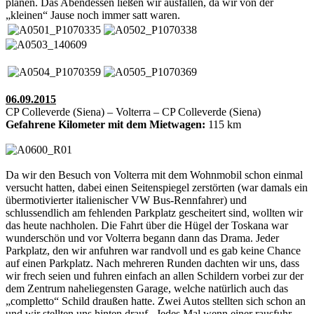
planen. Das Abendessen ließen wir ausfallen, da wir von der
„kleinen“ Jause noch immer satt waren.
06.09.2015
CP Colleverde (Siena) – Volterra – CP Colleverde (Siena)
Gefahrene Kilometer mit dem Mietwagen:
115 km
Da wir den Besuch von Volterra mit dem Wohnmobil schon einmal
versucht hatten, dabei einen Seitenspiegel zerstörten (war damals ein
übermotivierter italienischer VW Bus-Rennfahrer) und
schlussendlich am fehlenden Parkplatz gescheitert sind, wollten wir
das heute nachholen. Die Fahrt über die Hügel der Toskana war
wunderschön und vor Volterra begann dann das Drama. Jeder
Parkplatz, den wir anfuhren war randvoll und es gab keine Chance
auf einen Parkplatz. Nach mehreren Runden dachten wir uns, dass
wir frech seien und fuhren einfach an allen Schildern vorbei zur der
dem Zentrum naheliegensten Garage, welche natürlich auch das
„completto“ Schild draußen hatte. Zwei Autos stellten sich schon an
und wir stellten uns hinten drauf. Jedes Mal wenn einer rausfuhr,