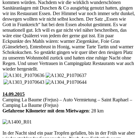
kommen würden. Nachdem wir die wirklich wunderschönen
Sanitäranlagen mit Duschen & Co ausgiebig genutzt hatten, gingen
wir ins Restaurant Essen. Der Himmel war noch immer sehr dunkel,
deswegen wollten wir nicht selbst kochen. Der Satz „Essen wie
Gott in Frankreich“ hat bei dem Essen absolut gestimmt. Es war
sensationell gut. Ich will es gar nicht viel näher beschreiben, das
wäre eine Quälerei von jedem der gerne gut isst. Ein paar
Eckpunkte des Mahls wären: warmer Ziegenkäse, Foie Gras
(Gänseleber), Entenbrust in Honig, warme Tarte Tartin und warmer
Schokokuchen. So gestärkt gingen wir quer über den riesigen Platz
zu unserem Wohnmobil zurück und hatten eine ruhige Nacht ohne
Regen. Und unser Vertrauen in Campingplatz Restaurants war auch
wieder hergestellt.
14.09.2015
Camping La Baume (Frejus) – Auto Vermietung – Saint Raphael –
Camping La Baume (Frejus)
Gefahrene Kilometer mit dem Mietwagen
: 28 km
In der Nacht sind ein paar Tropfen gefallen, bis in der Früh war aber