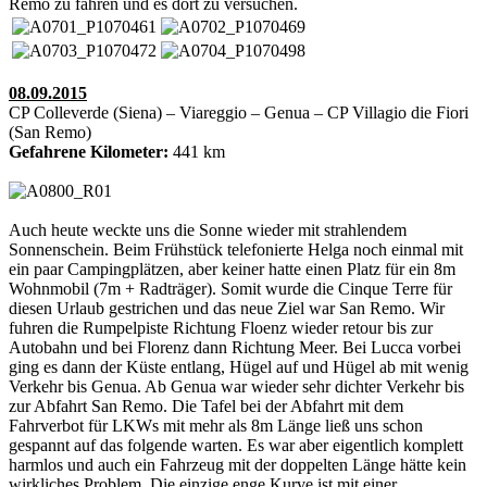
Remo zu fahren und es dort zu versuchen.
08.09.2015
CP Colleverde (Siena) – Viareggio – Genua – CP Villagio die Fiori
(San Remo)
Gefahrene Kilometer:
441 km
Auch heute weckte uns die Sonne wieder mit strahlendem
Sonnenschein. Beim Frühstück telefonierte Helga noch einmal mit
ein paar Campingplätzen, aber keiner hatte einen Platz für ein 8m
Wohnmobil (7m + Radträger). Somit wurde die Cinque Terre für
diesen Urlaub gestrichen und das neue Ziel war San Remo. Wir
fuhren die Rumpelpiste Richtung Floenz wieder retour bis zur
Autobahn und bei Florenz dann Richtung Meer. Bei Lucca vorbei
ging es dann der Küste entlang, Hügel auf und Hügel ab mit wenig
Verkehr bis Genua. Ab Genua war wieder sehr dichter Verkehr bis
zur Abfahrt San Remo. Die Tafel bei der Abfahrt mit dem
Fahrverbot für LKWs mit mehr als 8m Länge ließ uns schon
gespannt auf das folgende warten. Es war aber eigentlich komplett
harmlos und auch ein Fahrzeug mit der doppelten Länge hätte kein
wirkliches Problem. Die einzige enge Kurve ist mit einer