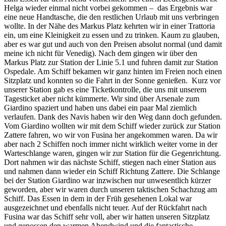
Helga wieder einmal nicht vorbei gekommen – das Ergebnis war
eine neue Handtasche, die den restlichen Urlaub mit uns verbringen
wollte. In der Nähe des Markus Platz kehrten wir in einer Trattoria
ein, um eine Kleinigkeit zu essen und zu trinken. Kaum zu glauben,
aber es war gut und auch von den Preisen absolut normal (und damit
meine ich nicht für Venedig). Nach dem gingen wir über den
Markus Platz zur Station der Linie 5.1 und fuhren damit zur Station
Ospedale. Am Schiff bekamen wir ganz hinten im Freien noch einen
Sitzplatz und konnten so die Fahrt in der Sonne genießen. Kurz vor
unserer Station gab es eine Ticketkontrolle, die uns mit unserem
Tagesticket aber nicht kümmerte. Wir sind über Arsenale zum
Giardino spaziert und haben uns dabei ein paar Mal ziemlich
verlaufen. Dank des Navis haben wir den Weg dann doch gefunden.
Vom Giardino wollten wir mit dem Schiff wieder zurück zur Station
Zattere fahren, wo wir von Fusina her angekommen waren. Da wir
aber nach 2 Schiffen noch immer nicht wirklich weiter vorne in der
Warteschlange waren, gingen wir zur Station für die Gegenrichtung.
Dort nahmen wir das nächste Schiff, stiegen nach einer Station aus
und nahmen dann wieder ein Schiff Richtung Zattere. Die Schlange
bei der Station Giardino war inzwischen nur unwesentlich kürzer
geworden, aber wir waren durch unseren taktischen Schachzug am
Schiff. Das Essen in dem in der Früh gesehenen Lokal war
ausgezeichnet und ebenfalls nicht teuer. Auf der Rückfahrt nach
Fusina war das Schiff sehr voll, aber wir hatten unseren Sitzplatz
und genossen den warmen Abendwind und die fantastische