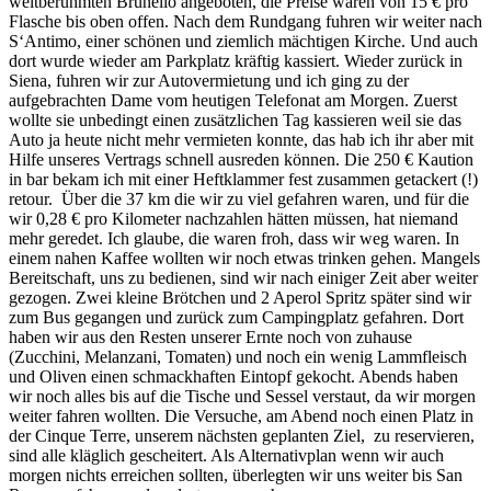
weltberühmten Brunello angeboten, die Preise waren von 15 € pro
Flasche bis oben offen. Nach dem Rundgang fuhren wir weiter nach
S‘Antimo, einer schönen und ziemlich mächtigen Kirche. Und auch
dort wurde wieder am Parkplatz kräftig kassiert. Wieder zurück in
Siena, fuhren wir zur Autovermietung und ich ging zu der
aufgebrachten Dame vom heutigen Telefonat am Morgen. Zuerst
wollte sie unbedingt einen zusätzlichen Tag kassieren weil sie das
Auto ja heute nicht mehr vermieten konnte, das hab ich ihr aber mit
Hilfe unseres Vertrags schnell ausreden können. Die 250 € Kaution
in bar bekam ich mit einer Heftklammer fest zusammen getackert (!)
retour. Über die 37 km die wir zu viel gefahren waren, und für die
wir 0,28 € pro Kilometer nachzahlen hätten müssen, hat niemand
mehr geredet. Ich glaube, die waren froh, dass wir weg waren. In
einem nahen Kaffee wollten wir noch etwas trinken gehen. Mangels
Bereitschaft, uns zu bedienen, sind wir nach einiger Zeit aber weiter
gezogen. Zwei kleine Brötchen und 2 Aperol Spritz später sind wir
zum Bus gegangen und zurück zum Campingplatz gefahren. Dort
haben wir aus den Resten unserer Ernte noch von zuhause
(Zucchini, Melanzani, Tomaten) und noch ein wenig Lammfleisch
und Oliven einen schmackhaften Eintopf gekocht. Abends haben
wir noch alles bis auf die Tische und Sessel verstaut, da wir morgen
weiter fahren wollten. Die Versuche, am Abend noch einen Platz in
der Cinque Terre, unserem nächsten geplanten Ziel, zu reservieren,
sind alle kläglich gescheitert. Als Alternativplan wenn wir auch
morgen nichts erreichen sollten, überlegten wir uns weiter bis San