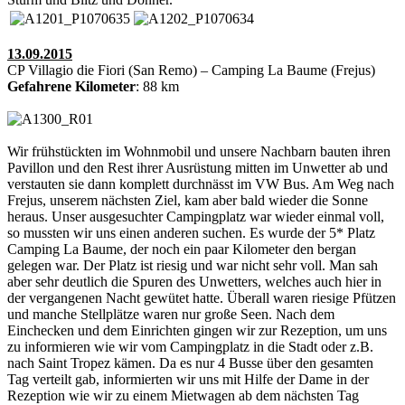
13.09.2015
CP Villagio die Fiori (San Remo) – Camping La Baume (Frejus)
Gefahrene Kilometer
: 88 km
Wir frühstückten im Wohnmobil und unsere Nachbarn bauten ihren
Pavillon und den Rest ihrer Ausrüstung mitten im Unwetter ab und
verstauten sie dann komplett durchnässt im VW Bus. Am Weg nach
Frejus, unserem nächsten Ziel, kam aber bald wieder die Sonne
heraus. Unser ausgesuchter Campingplatz war wieder einmal voll,
so mussten wir uns einen anderen suchen. Es wurde der 5* Platz
Camping La Baume, der noch ein paar Kilometer den bergan
gelegen war. Der Platz ist riesig und war nicht sehr voll. Man sah
aber sehr deutlich die Spuren des Unwetters, welches auch hier in
der vergangenen Nacht gewütet hatte. Überall waren riesige Pfützen
und manche Stellplätze waren nur große Seen. Nach dem
Einchecken und dem Einrichten gingen wir zur Rezeption, um uns
zu informieren wie wir vom Campingplatz in die Stadt oder z.B.
nach Saint Tropez kämen. Da es nur 4 Busse über den gesamten
Tag verteilt gab, informierten wir uns mit Hilfe der Dame in der
Rezeption wie wir zu einem Mietwagen ab dem nächsten Tag