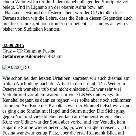
einem Weinfest im Ort inkl. dem danebenliegenden Sportplatz voll
belegt. Und in Lignano an der oberen Adria bzw. am
„Hausmeisterstrand der Österreicher“ war der CP ziemlich leer.
Daraus ziehen wir die Lehre, dass die Zeit in diesen Gegenden auch
um diese Jahreszeit noch immer sehr beliebt ist – anders als wir es
bisher von Süditalien kannten.
02.09.2015
Graz – CP Camping Fusina
Gefahrene Kilometer
: 432 km
Wie schon bei den letzten Urlauben, starteten wir auch diesmal am
frühen Nachmittag nach der Arbeit in den Urlaub. Das Wetter in
Österreich war eher trüb und nicht einladend. Es war sehr viel
Verkehr und vor allem waren sehr viele LKWs unterwegs. Im
Kanaltal begann es dann zu regnen – es sollte aber noch schlimmer
kommen. Am Ende des Kanaltals war der Himmel tiefschwarz und
es ging eine Sintflut mit Hagel und Sturm nieder. Die Sicht ging
gegen Null und viele blieben einfach am Pannenstreifen stehen.
Kurz vor Udine war der Spuk aber vorbei und vor Venedig kam
sogar die Sonne wieder hervor. Ja, ja, wenn Englein reisen…;-) In
Fusina war zwar genug Platz, aber die erste Reihe mit Blick auf