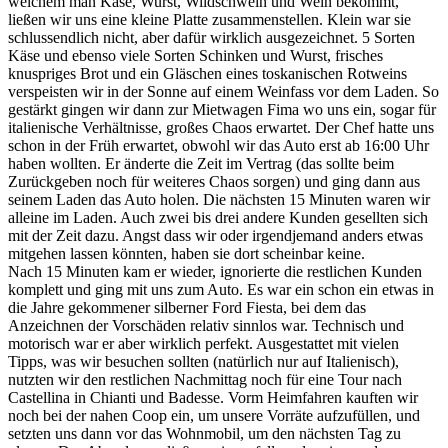
welchem man Käse, Wurst, Wildschwein und Wein bekommt,
ließen wir uns eine kleine Platte zusammenstellen. Klein war sie
schlussendlich nicht, aber dafür wirklich ausgezeichnet. 5 Sorten
Käse und ebenso viele Sorten Schinken und Wurst, frisches
knuspriges Brot und ein Gläschen eines toskanischen Rotweins
verspeisten wir in der Sonne auf einem Weinfass vor dem Laden. So
gestärkt gingen wir dann zur Mietwagen Fima wo uns ein, sogar für
italienische Verhältnisse, großes Chaos erwartet. Der Chef hatte uns
schon in der Früh erwartet, obwohl wir das Auto erst ab 16:00 Uhr
haben wollten. Er änderte die Zeit im Vertrag (das sollte beim
Zurückgeben noch für weiteres Chaos sorgen) und ging dann aus
seinem Laden das Auto holen. Die nächsten 15 Minuten waren wir
alleine im Laden. Auch zwei bis drei andere Kunden gesellten sich
mit der Zeit dazu. Angst dass wir oder irgendjemand anders etwas
mitgehen lassen könnten, haben sie dort scheinbar keine.
Nach 15 Minuten kam er wieder, ignorierte die restlichen Kunden
komplett und ging mit uns zum Auto. Es war ein schon ein etwas in
die Jahre gekommener silberner Ford Fiesta, bei dem das
Anzeichnen der Vorschäden relativ sinnlos war. Technisch und
motorisch war er aber wirklich perfekt. Ausgestattet mit vielen
Tipps, was wir besuchen sollten (natürlich nur auf Italienisch),
nutzten wir den restlichen Nachmittag noch für eine Tour nach
Castellina in Chianti und Badesse. Vorm Heimfahren kauften wir
noch bei der nahen Coop ein, um unsere Vorräte aufzufüllen, und
setzten uns dann vor das Wohnmobil, um den nächsten Tag zu