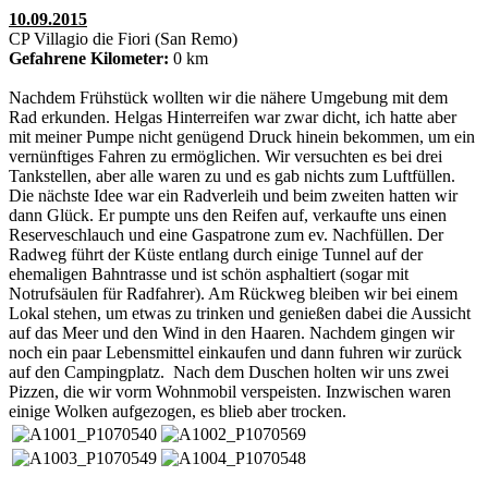
10.09.2015
CP Villagio die Fiori (San Remo)
Gefahrene Kilometer:
0 km
Nachdem Frühstück wollten wir die nähere Umgebung mit dem
Rad erkunden. Helgas Hinterreifen war zwar dicht, ich hatte aber
mit meiner Pumpe nicht genügend Druck hinein bekommen, um ein
vernünftiges Fahren zu ermöglichen. Wir versuchten es bei drei
Tankstellen, aber alle waren zu und es gab nichts zum Luftfüllen.
Die nächste Idee war ein Radverleih und beim zweiten hatten wir
dann Glück. Er pumpte uns den Reifen auf, verkaufte uns einen
Reserveschlauch und eine Gaspatrone zum ev. Nachfüllen. Der
Radweg führt der Küste entlang durch einige Tunnel auf der
ehemaligen Bahntrasse und ist schön asphaltiert (sogar mit
Notrufsäulen für Radfahrer). Am Rückweg bleiben wir bei einem
Lokal stehen, um etwas zu trinken und genießen dabei die Aussicht
auf das Meer und den Wind in den Haaren. Nachdem gingen wir
noch ein paar Lebensmittel einkaufen und dann fuhren wir zurück
auf den Campingplatz. Nach dem Duschen holten wir uns zwei
Pizzen, die wir vorm Wohnmobil verspeisten. Inzwischen waren
einige Wolken aufgezogen, es blieb aber trocken.