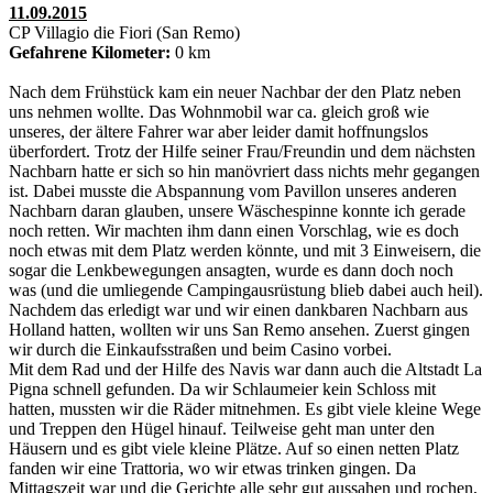
11.09.2015
CP Villagio die Fiori (San Remo)
Gefahrene Kilometer:
0 km
Nach dem Frühstück kam ein neuer Nachbar der den Platz neben
uns nehmen wollte. Das Wohnmobil war ca. gleich groß wie
unseres, der ältere Fahrer war aber leider damit hoffnungslos
überfordert. Trotz der Hilfe seiner Frau/Freundin und dem nächsten
Nachbarn hatte er sich so hin manövriert dass nichts mehr gegangen
ist. Dabei musste die Abspannung vom Pavillon unseres anderen
Nachbarn daran glauben, unsere Wäschespinne konnte ich gerade
noch retten. Wir machten ihm dann einen Vorschlag, wie es doch
noch etwas mit dem Platz werden könnte, und mit 3 Einweisern, die
sogar die Lenkbewegungen ansagten, wurde es dann doch noch
was (und die umliegende Campingausrüstung blieb dabei auch heil).
Nachdem das erledigt war und wir einen dankbaren Nachbarn aus
Holland hatten, wollten wir uns San Remo ansehen. Zuerst gingen
wir durch die Einkaufsstraßen und beim Casino vorbei.
Mit dem Rad und der Hilfe des Navis war dann auch die Altstadt La
Pigna schnell gefunden. Da wir Schlaumeier kein Schloss mit
hatten, mussten wir die Räder mitnehmen. Es gibt viele kleine Wege
und Treppen den Hügel hinauf. Teilweise geht man unter den
Häusern und es gibt viele kleine Plätze. Auf so einen netten Platz
fanden wir eine Trattoria, wo wir etwas trinken gingen. Da
Mittagszeit war und die Gerichte alle sehr gut aussahen und rochen,