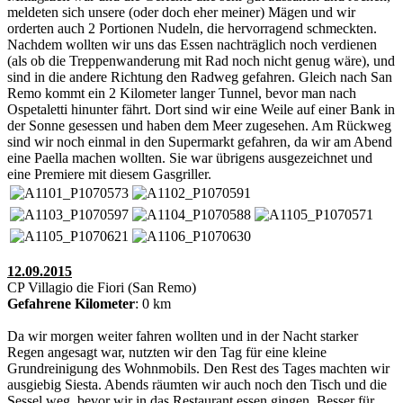
meldeten sich unsere (oder doch eher meiner) Mägen und wir
orderten auch 2 Portionen Nudeln, die hervorragend schmeckten.
Nachdem wollten wir uns das Essen nachträglich noch verdienen
(als ob die Treppenwanderung mit Rad noch nicht genug wäre), und
sind in die andere Richtung den Radweg gefahren. Gleich nach San
Remo kommt ein 2 Kilometer langer Tunnel, bevor man nach
Ospetaletti hinunter fährt. Dort sind wir eine Weile auf einer Bank in
der Sonne gesessen und haben dem Meer zugesehen. Am Rückweg
sind wir noch einmal in den Supermarkt gefahren, da wir am Abend
eine Paella machen wollten. Sie war übrigens ausgezeichnet und
eine Premiere mit diesem Gasgriller.
12.09.2015
CP Villagio die Fiori (San Remo)
Gefahrene Kilometer
: 0 km
Da wir morgen weiter fahren wollten und in der Nacht starker
Regen angesagt war, nutzten wir den Tag für eine kleine
Grundreinigung des Wohnmobils. Den Rest des Tages machten wir
ausgiebig Siesta. Abends räumten wir auch noch den Tisch und die
Sessel weg, bevor wir in das Restaurant essen gingen. Besser für