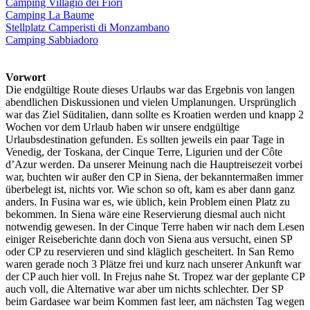
Camping Villagio dei Fiori
Camping La Baume
Stellplatz Camperisti di Monzambano
Camping Sabbiadoro
Vorwort
Die endgültige Route dieses Urlaubs war das Ergebnis von langen
abendlichen Diskussionen und vielen Umplanungen. Ursprünglich
war das Ziel Süditalien, dann sollte es Kroatien werden und knapp 2
Wochen vor dem Urlaub haben wir unsere endgültige
Urlaubsdestination gefunden. Es sollten jeweils ein paar Tage in
Venedig, der Toskana, der Cinque Terre, Ligurien und der Côte
d’Azur werden. Da unserer Meinung nach die Hauptreisezeit vorbei
war, buchten wir außer den CP in Siena, der bekanntermaßen immer
überbelegt ist, nichts vor. Wie schon so oft, kam es aber dann ganz
anders. In Fusina war es, wie üblich, kein Problem einen Platz zu
bekommen. In Siena wäre eine Reservierung diesmal auch nicht
notwendig gewesen. In der Cinque Terre haben wir nach dem Lesen
einiger Reiseberichte dann doch von Siena aus versucht, einen SP
oder CP zu reservieren und sind kläglich gescheitert. In San Remo
waren gerade noch 3 Plätze frei und kurz nach unserer Ankunft war
der CP auch hier voll. In Frejus nahe St. Tropez war der geplante CP
auch voll, die Alternative war aber um nichts schlechter. Der SP
beim Gardasee war beim Kommen fast leer, am nächsten Tag wegen