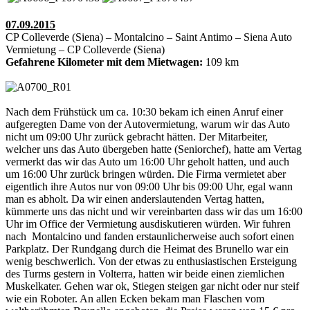
07.09.2015
CP Colleverde (Siena) – Montalcino – Saint Antimo – Siena Auto
Vermietung – CP Colleverde (Siena)
Gefahrene Kilometer mit dem Mietwagen:
109 km
Nach dem Frühstück um ca. 10:30 bekam ich einen Anruf einer
aufgeregten Dame von der Autovermietung, warum wir das Auto
nicht um 09:00 Uhr zurück gebracht hätten. Der Mitarbeiter,
welcher uns das Auto übergeben hatte (Seniorchef), hatte am Vertag
vermerkt das wir das Auto um 16:00 Uhr geholt hatten, und auch
um 16:00 Uhr zurück bringen würden. Die Firma vermietet aber
eigentlich ihre Autos nur von 09:00 Uhr bis 09:00 Uhr, egal wann
man es abholt. Da wir einen anderslautenden Vertag hatten,
kümmerte uns das nicht und wir vereinbarten dass wir das um 16:00
Uhr im Office der Vermietung ausdiskutieren würden. Wir fuhren
nach Montalcino und fanden erstaunlicherweise auch sofort einen
Parkplatz. Der Rundgang durch die Heimat des Brunello war ein
wenig beschwerlich. Von der etwas zu enthusiastischen Ersteigung
des Turms gestern in Volterra, hatten wir beide einen ziemlichen
Muskelkater. Gehen war ok, Stiegen steigen gar nicht oder nur steif
wie ein Roboter. An allen Ecken bekam man Flaschen vom