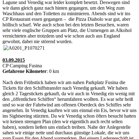
Lagune und Venedig war leider komplett besetzt. Deswegen sind
wir dann gleich ganz nach hinten gegangen, um den Weg zum
Waschhaus und den Toiletten zu minimieren. Abends sind wir ins
CP Restaurant essen gegangen – die Pizza Diabolo war gut, aber
höllisch scharf. Wie auch schon bei den letzten Besuchen, waren
sehr viele englische Gruppen am Platz, die Unmengen an Alkohol
vernichteten aber trotzdem und wie schon auch aus England
gewohnt, dabei nie störend wurden.
03.09.2015
CP Camping Fusina
Gefahrene Kilometer
: 0 km
Nach dem Frühstück haben wir am nahen Parkplatz Fusina die
Tickets für den Schiffstransfer nach Venedig gekauft. Wir haben
gleich 2 Tagestickets gekauft, da wir auch in Venedig ein wenig mit
den „öffentlichen Schiffen“ herumfahren wollten. Es war sehr heiß
und so war der Fahrtwind am offenen Oberdeck des Schiffes sehr
angenehm. In Venedig kauften wir uns einmal ein Eis, bevor wir uns
ins Sightseeing stürzten. Da wir Venedig schon öfters besucht hatten
wir keinen strengen Plan (den wir eigentlich auch recht selten
haben), sondern ließen uns einfach treiben. Nahe der Anlegestelle
sahen wir einige nette und durchaus günstige Lokale, die wir uns
zum Essen für den Abend vormerkten. Bei einem Ledergeschäft ist