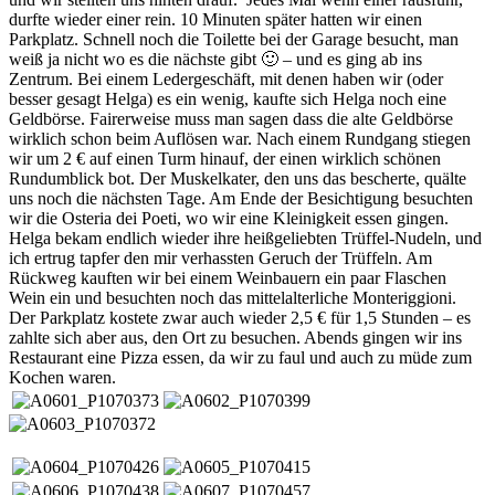
durfte wieder einer rein. 10 Minuten später hatten wir einen
Parkplatz. Schnell noch die Toilette bei der Garage besucht, man
weiß ja nicht wo es die nächste gibt 🙂 – und es ging ab ins
Zentrum. Bei einem Ledergeschäft, mit denen haben wir (oder
besser gesagt Helga) es ein wenig, kaufte sich Helga noch eine
Geldbörse. Fairerweise muss man sagen dass die alte Geldbörse
wirklich schon beim Auflösen war. Nach einem Rundgang stiegen
wir um 2 € auf einen Turm hinauf, der einen wirklich schönen
Rundumblick bot. Der Muskelkater, den uns das bescherte, quälte
uns noch die nächsten Tage. Am Ende der Besichtigung besuchten
wir die Osteria dei Poeti, wo wir eine Kleinigkeit essen gingen.
Helga bekam endlich wieder ihre heißgeliebten Trüffel-Nudeln, und
ich ertrug tapfer den mir verhassten Geruch der Trüffeln. Am
Rückweg kauften wir bei einem Weinbauern ein paar Flaschen
Wein ein und besuchten noch das mittelalterliche Monteriggioni.
Der Parkplatz kostete zwar auch wieder 2,5 € für 1,5 Stunden – es
zahlte sich aber aus, den Ort zu besuchen. Abends gingen wir ins
Restaurant eine Pizza essen, da wir zu faul und auch zu müde zum
Kochen waren.