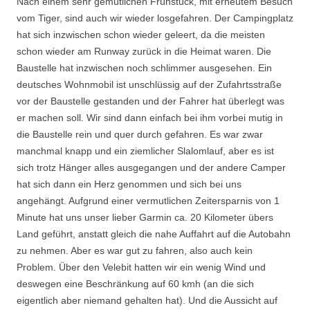
Nach einem sehr gemütlichen Frühstück, mit erneutem Besuch
vom Tiger, sind auch wir wieder losgefahren. Der Campingplatz
hat sich inzwischen schon wieder geleert, da die meisten
schon wieder am Runway zurück in die Heimat waren. Die
Baustelle hat inzwischen noch schlimmer ausgesehen. Ein
deutsches Wohnmobil ist unschlüssig auf der Zufahrtsstraße
vor der Baustelle gestanden und der Fahrer hat überlegt was
er machen soll. Wir sind dann einfach bei ihm vorbei mutig in
die Baustelle rein und quer durch gefahren. Es war zwar
manchmal knapp und ein ziemlicher Slalomlauf, aber es ist
sich trotz Hänger alles ausgegangen und der andere Camper
hat sich dann ein Herz genommen und sich bei uns
angehängt. Aufgrund einer vermutlichen Zeitersparnis von 1
Minute hat uns unser lieber Garmin ca. 20 Kilometer übers
Land geführt, anstatt gleich die nahe Auffahrt auf die Autobahn
zu nehmen. Aber es war gut zu fahren, also auch kein
Problem. Über den Velebit hatten wir ein wenig Wind und
deswegen eine Beschränkung auf 60 kmh (an die sich
eigentlich aber niemand gehalten hat). Und die Aussicht auf