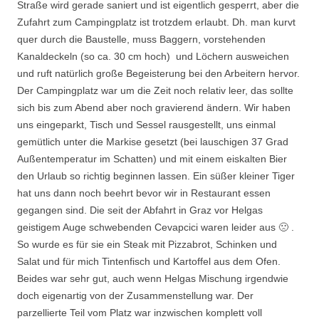
Straße wird gerade saniert und ist eigentlich gesperrt, aber die
Zufahrt zum Campingplatz ist trotzdem erlaubt. Dh. man kurvt
quer durch die Baustelle, muss Baggern, vorstehenden
Kanaldeckeln (so ca. 30 cm hoch) und Löchern ausweichen
und ruft natürlich große Begeisterung bei den Arbeitern hervor.
Der Campingplatz war um die Zeit noch relativ leer, das sollte
sich bis zum Abend aber noch gravierend ändern. Wir haben
uns eingeparkt, Tisch und Sessel rausgestellt, uns einmal
gemütlich unter die Markise gesetzt (bei lauschigen 37 Grad
Außentemperatur im Schatten) und mit einem eiskalten Bier
den Urlaub so richtig beginnen lassen. Ein süßer kleiner Tiger
hat uns dann noch beehrt bevor wir in Restaurant essen
gegangen sind. Die seit der Abfahrt in Graz vor Helgas
geistigem Auge schwebenden Cevapcici waren leider aus 🙁 .
So wurde es für sie ein Steak mit Pizzabrot, Schinken und
Salat und für mich Tintenfisch und Kartoffel aus dem Ofen.
Beides war sehr gut, auch wenn Helgas Mischung irgendwie
doch eigenartig von der Zusammenstellung war. Der
parzellierte Teil vom Platz war inzwischen komplett voll