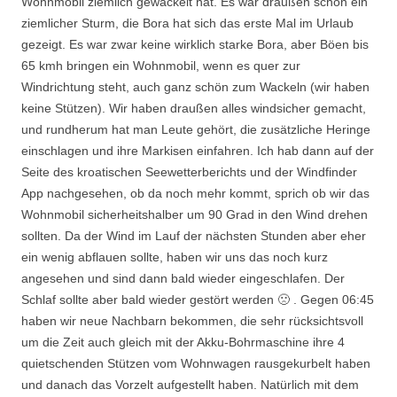
Wohnmobil ziemlich gewackelt hat. Es war draußen schon ein
ziemlicher Sturm, die Bora hat sich das erste Mal im Urlaub
gezeigt. Es war zwar keine wirklich starke Bora, aber Böen bis
65 kmh bringen ein Wohnmobil, wenn es quer zur
Windrichtung steht, auch ganz schön zum Wackeln (wir haben
keine Stützen). Wir haben draußen alles windsicher gemacht,
und rundherum hat man Leute gehört, die zusätzliche Heringe
einschlagen und ihre Markisen einfahren. Ich hab dann auf der
Seite des kroatischen Seewetterberichts und der Windfinder
App nachgesehen, ob da noch mehr kommt, sprich ob wir das
Wohnmobil sicherheitshalber um 90 Grad in den Wind drehen
sollten. Da der Wind im Lauf der nächsten Stunden aber eher
ein wenig abflauen sollte, haben wir uns das noch kurz
angesehen und sind dann bald wieder eingeschlafen. Der
Schlaf sollte aber bald wieder gestört werden 🙁 . Gegen 06:45
haben wir neue Nachbarn bekommen, die sehr rücksichtsvoll
um die Zeit auch gleich mit der Akku-Bohrmaschine ihre 4
quietschenden Stützen vom Wohnwagen rausgekurbelt haben
und danach das Vorzelt aufgestellt haben. Natürlich mit dem