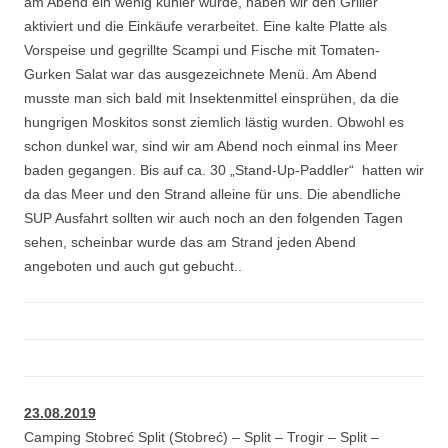
am Abend ein wenig kühler wurde, haben wir den Griller
aktiviert und die Einkäufe verarbeitet. Eine kalte Platte als
Vorspeise und gegrillte Scampi und Fische mit Tomaten-
Gurken Salat war das ausgezeichnete Menü. Am Abend
musste man sich bald mit Insektenmittel einsprühen, da die
hungrigen Moskitos sonst ziemlich lästig wurden. Obwohl es
schon dunkel war, sind wir am Abend noch einmal ins Meer
baden gegangen. Bis auf ca. 30 „Stand-Up-Paddler“ hatten wir
da das Meer und den Strand alleine für uns. Die abendliche
SUP Ausfahrt sollten wir auch noch an den folgenden Tagen
sehen, scheinbar wurde das am Strand jeden Abend
angeboten und auch gut gebucht..
23.08.2019
Camping Stobreć Split (Stobreć) – Split – Trogir – Split –