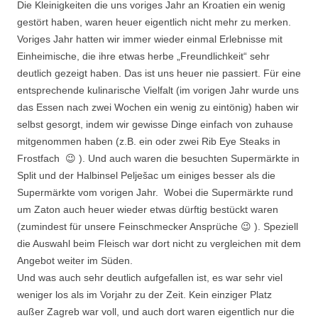
Die Kleinigkeiten die uns voriges Jahr an Kroatien ein wenig
gestört haben, waren heuer eigentlich nicht mehr zu merken.
Voriges Jahr hatten wir immer wieder einmal Erlebnisse mit
Einheimische, die ihre etwas herbe „Freundlichkeit“ sehr
deutlich gezeigt haben. Das ist uns heuer nie passiert. Für eine
entsprechende kulinarische Vielfalt (im vorigen Jahr wurde uns
das Essen nach zwei Wochen ein wenig zu eintönig) haben wir
selbst gesorgt, indem wir gewisse Dinge einfach von zuhause
mitgenommen haben (z.B. ein oder zwei Rib Eye Steaks in
Frostfach 😉 ). Und auch waren die besuchten Supermärkte in
Split und der Halbinsel Pelješac um einiges besser als die
Supermärkte vom vorigen Jahr. Wobei die Supermärkte rund
um Zaton auch heuer wieder etwas dürftig bestückt waren
(zumindest für unsere Feinschmecker Ansprüche 😉 ). Speziell
die Auswahl beim Fleisch war dort nicht zu vergleichen mit dem
Angebot weiter im Süden.
Und was auch sehr deutlich aufgefallen ist, es war sehr viel
weniger los als im Vorjahr zu der Zeit. Kein einziger Platz
außer Zagreb war voll, und auch dort waren eigentlich nur die