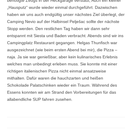
benötigte Zeugs in der Heckgarage verstaut, Auch ein kleiner
„Hausputz“ wurde wieder einmal durchgeführt. Dazwischen
haben wir uns auch endgültig unser nächstes Ziel überlegt, der
Camping Nevio auf der Halbinsel Pelješac sollte der nächste
Stopp werden. Den restlichen Tag haben wir dann sehr
entspannt mit Siesta und Baden verbracht. Abends sind wir ins
Campingplatz Restaurant gegangen. Helgas Thunfisch war
ausgezeichnet (wie beim ersten Abend bei mir), die Pizza –
naja. Ja sie war genießbar, aber kein kulinarisches Erlebnis
welches man unbedingt erleben muss. Sie konnte mit einer
richtigen italienischen Pizza nicht einmal ansatzweise
mithalten. Dafür waren die hauchzarten und heißen
Schokolade Palatschinken wieder ein Traum. Während des
Essens konnten wir am Strand den Vorbereitungen für das
allabendliche SUP fahren zusehen.